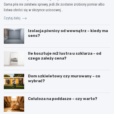
Sama piła nie załatwia sprawy, jeśli źle zostanie zrobiony pomiar albo
listwa obróci się w skrzynce uciosowej…
Czytaj dalej
Izolacja piwnicy od wewnątrz – kiedy ma
sens?
Ile kosztuje m2 lustra u szklarza – od
czego zależy cena?
Dom szkieletowy czy murowany – co
wybrać?
Celuloza na poddasze – czy warto?
N
B