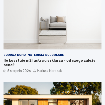
ć
?
BUDOWA DOMU
MATERIAŁY BUDOWLANE
Ile kosztuje m2 lustra u szklarza – od czego zależy
cena?
5 sierpnia 2026
Mariusz Marczak