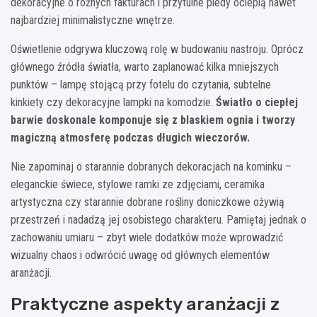
dekoracyjne o różnych fakturach i przytulne pledy ocieplą nawet
najbardziej minimalistyczne wnętrze.
Oświetlenie odgrywa kluczową rolę w budowaniu nastroju. Oprócz
głównego źródła światła, warto zaplanować kilka mniejszych
punktów – lampę stojącą przy fotelu do czytania, subtelne
kinkiety czy dekoracyjne lampki na komodzie.
Światło o ciepłej
barwie doskonale komponuje się z blaskiem ognia i tworzy
magiczną atmosferę podczas długich wieczorów.
Nie zapominaj o starannie dobranych dekoracjach na kominku –
eleganckie świece, stylowe ramki ze zdjęciami, ceramika
artystyczna czy starannie dobrane rośliny doniczkowe ożywią
przestrzeń i nadadzą jej osobistego charakteru. Pamiętaj jednak o
zachowaniu umiaru – zbyt wiele dodatków może wprowadzić
wizualny chaos i odwrócić uwagę od głównych elementów
aranżacji.
Praktyczne aspekty aranżacji z