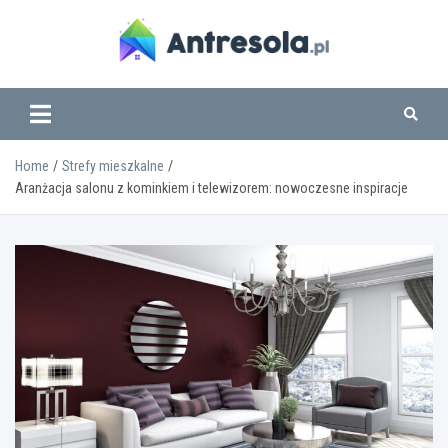
Skip
to
content
www.antresola.pl
Home
Strefy mieszkalne
Aranżacja salonu z kominkiem i telewizorem: nowoczesne inspiracje