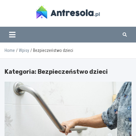
Skip
to
content
www.antresola.pl
Home
Wpisy
Bezpieczeństwo dzieci
Kategoria:
Bezpieczeństwo dzieci