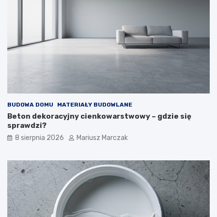
m
m
u
–
–
j
j
a
a
k
k
d
t
o
o
t
z
e
r
g
o
o
BUDOWA DOMU
MATERIAŁY BUDOWLANE
b
p
Beton dekoracyjny cienkowarstwowy – gdzie się
i
o
sprawdzi?
ć
d
?
e
8 sierpnia 2026
Mariusz Marczak
j
ś
ć
?