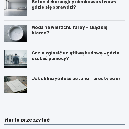
Beton dekoracyjny cienkowarstwowy –
gdzie się sprawdzi?
Woda na wierzchu farby – skąd się
bierze?
Gdzie zgłosić uciążliwą budowę – gdzie
szukać pomocy?
Jak obliczyć ilość betonu – prosty wzór
N
B
a
u
k
d
ł
o
a
w
Warto przeczytać
d
a
a
b