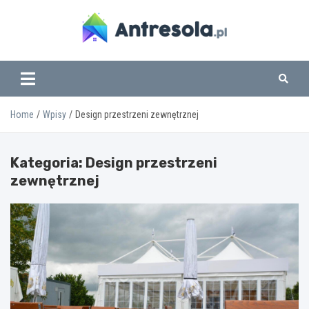
Skip
to
content
www.antresola.pl
Home
Wpisy
Design przestrzeni zewnętrznej
Kategoria:
Design przestrzeni
zewnętrznej