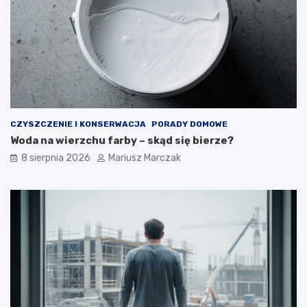
–
j
j
a
a
k
k
d
t
o
o
t
z
e
r
g
o
o
CZYSZCZENIE I KONSERWACJA
PORADY DOMOWE
b
p
Woda na wierzchu farby – skąd się bierze?
i
o
ć
d
8 sierpnia 2026
Mariusz Marczak
?
e
j
ś
ć
?