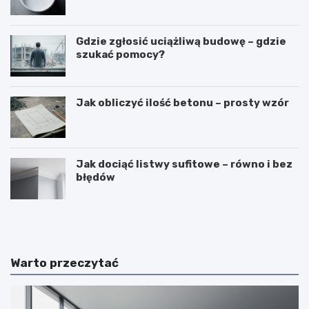
Gdzie zgłosić uciążliwą budowę – gdzie
szukać pomocy?
Jak obliczyć ilość betonu – prosty wzór
Jak dociąć listwy sufitowe – równo i bez
błędów
N
B
a
u
k
d
ł
o
a
w
Warto przeczytać
d
a
a
b
n
a
i
l