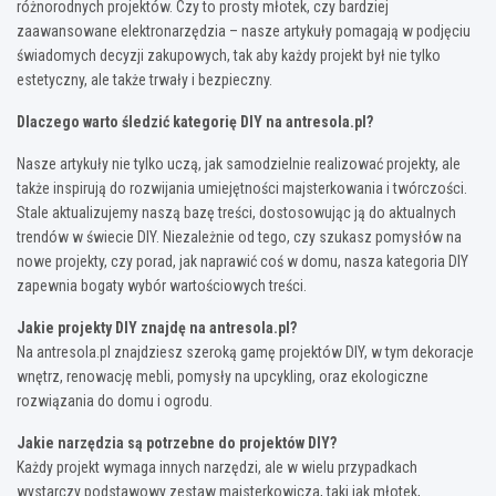
różnorodnych projektów. Czy to prosty młotek, czy bardziej
zaawansowane elektronarzędzia – nasze artykuły pomagają w podjęciu
świadomych decyzji zakupowych, tak aby każdy projekt był nie tylko
estetyczny, ale także trwały i bezpieczny.
Dlaczego warto śledzić kategorię DIY na antresola.pl?
Nasze artykuły nie tylko uczą, jak samodzielnie realizować projekty, ale
także inspirują do rozwijania umiejętności majsterkowania i twórczości.
Stale aktualizujemy naszą bazę treści, dostosowując ją do aktualnych
trendów w świecie DIY. Niezależnie od tego, czy szukasz pomysłów na
nowe projekty, czy porad, jak naprawić coś w domu, nasza kategoria DIY
zapewnia bogaty wybór wartościowych treści.
Jakie projekty DIY znajdę na antresola.pl?
Na antresola.pl znajdziesz szeroką gamę projektów DIY, w tym dekoracje
wnętrz, renowację mebli, pomysły na upcykling, oraz ekologiczne
rozwiązania do domu i ogrodu.
Jakie narzędzia są potrzebne do projektów DIY?
Każdy projekt wymaga innych narzędzi, ale w wielu przypadkach
wystarczy podstawowy zestaw majsterkowicza, taki jak młotek,