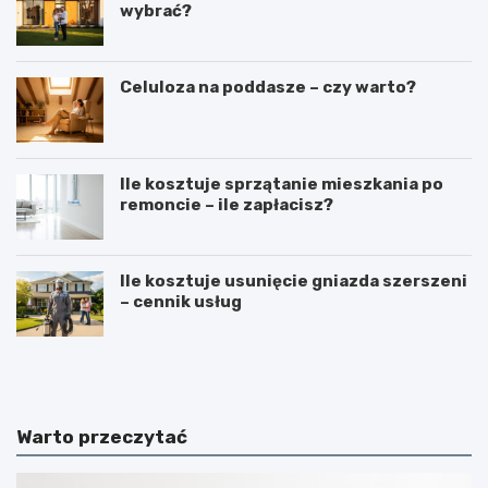
wybrać?
Celuloza na poddasze – czy warto?
Ile kosztuje sprzątanie mieszkania po
remoncie – ile zapłacisz?
Ile kosztuje usunięcie gniazda szerszeni
– cennik usług
N
B
a
u
k
d
ł
o
a
w
Warto przeczytać
d
a
a
b
n
a