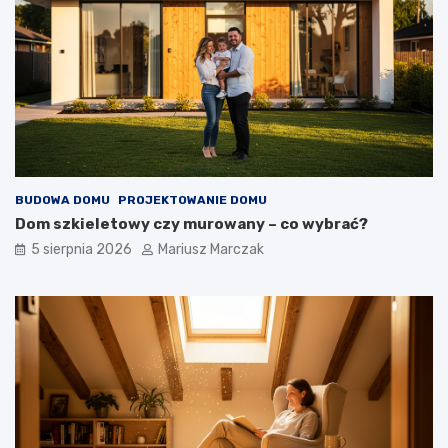
u
–
–
j
j
a
a
k
k
d
t
o
o
t
z
e
r
g
o
o
BUDOWA DOMU
PROJEKTOWANIE DOMU
b
p
Dom szkieletowy czy murowany – co wybrać?
i
o
ć
d
5 sierpnia 2026
Mariusz Marczak
?
e
j
ś
ć
?