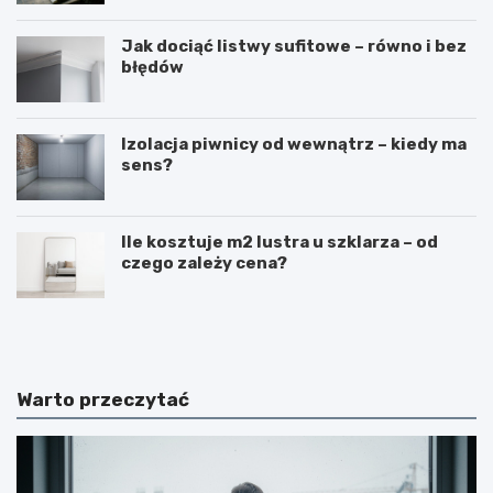
Jak dociąć listwy sufitowe – równo i bez
błędów
Izolacja piwnicy od wewnątrz – kiedy ma
sens?
Ile kosztuje m2 lustra u szklarza – od
czego zależy cena?
N
B
a
u
k
d
ł
o
a
w
Warto przeczytać
d
a
a
b
n
a
i
l
e
k