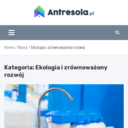
Skip
to
content
www.antresola.pl
Home
Wpisy
Ekologia i zrównoważony rozwój
Kategoria:
Ekologia i zrównoważony
rozwój