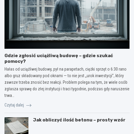
Gdzie zgłosić uciążliwą budowę – gdzie szukać
pomocy?
Hałas od uciążliwej budowy, pył na parapetach, ciężki sprzęt o 6:30 rano
albo gruz składowany pod oknami — to nie jest „urok inwestycji”, który
zawsze trzeba znosić bez reakcji. Problem polega na tym, że wiele osób
zgłasza sprawę do złej instytucji i traci tygodnie, podczas gdy naruszenie
trwa…
Czytaj dalej
Jak obliczyć ilość betonu – prosty wzór