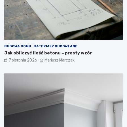
j
a
a
k
k
d
t
o
o
t
z
e
r
g
o
o
BUDOWA DOMU
MATERIAŁY BUDOWLANE
b
p
Jak obliczyć ilość betonu – prosty wzór
i
o
ć
d
7 sierpnia 2026
Mariusz Marczak
?
e
j
ś
ć
?