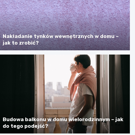
Nakładanie tynków wewnętrznych w domu –
jak to zrobić?
Budowa balkonu w domu wielorodzinnym – jak
do tego podejść?