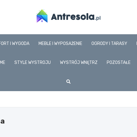
www.antresola.pl
FORT I WYGODA
MEBLE I WYPOSAŻENIE
OGRODY I TARASY
ME
STYLE WYSTROJU
WYSTRÓJ WNĘTRZ
POZOSTAŁE
ia