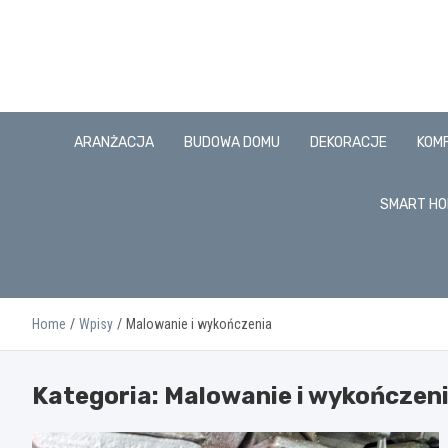
Skip
to
content
ARANŻACJA
BUDOWA DOMU
DEKORACJE
KOM
SMART HO
Home
Wpisy
Malowanie i wykończenia
Kategoria:
Malowanie i wykończen