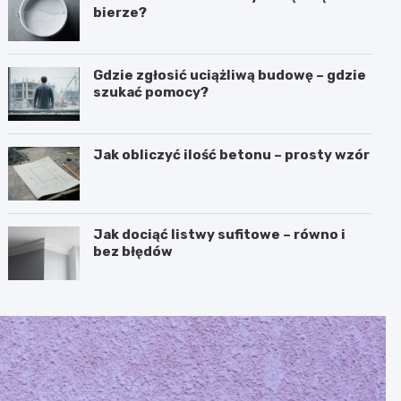
bierze?
Gdzie zgłosić uciążliwą budowę – gdzie
szukać pomocy?
Jak obliczyć ilość betonu – prosty wzór
Jak dociąć listwy sufitowe – równo i
bez błędów