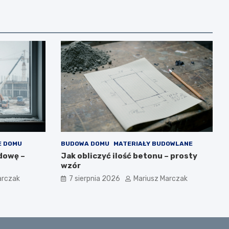
E DOMU
BUDOWA DOMU
MATERIAŁY BUDOWLANE
udowę –
Jak obliczyć ilość betonu – prosty
wzór
arczak
7 sierpnia 2026
Mariusz Marczak