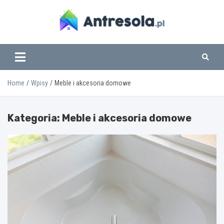
Skip
to
content
www.antresola.pl
Home
Wpisy
Meble i akcesoria domowe
Kategoria:
Meble i akcesoria domowe