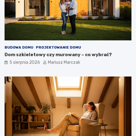
j
a
a
k
k
d
t
o
o
t
z
e
r
g
o
o
BUDOWA DOMU
PROJEKTOWANIE DOMU
b
p
Dom szkieletowy czy murowany – co wybrać?
i
o
ć
d
5 sierpnia 2026
Mariusz Marczak
?
e
j
ś
ć
?