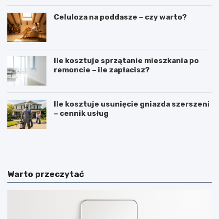
Celuloza na poddasze – czy warto?
Ile kosztuje sprzątanie mieszkania po
remoncie – ile zapłacisz?
Ile kosztuje usunięcie gniazda szerszeni
– cennik usług
N
B
a
u
k
d
ł
o
a
w
Warto przeczytać
d
a
a
b
n
a
i
l
e
k