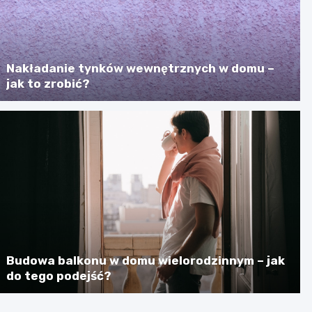
Nakładanie tynków wewnętrznych w domu –
jak to zrobić?
Budowa balkonu w domu wielorodzinnym – jak
do tego podejść?