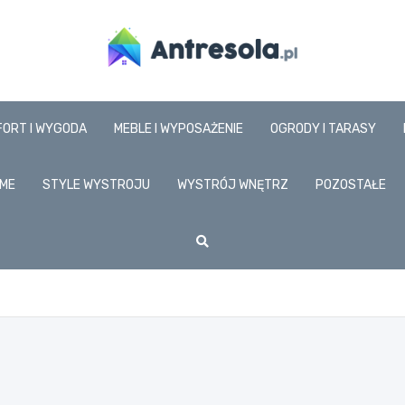
www.antresola.pl
FORT I WYGODA
MEBLE I WYPOSAŻENIE
OGRODY I TARASY
ME
STYLE WYSTROJU
WYSTRÓJ WNĘTRZ
POZOSTAŁE