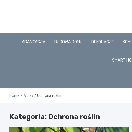
Skip
to
content
ARANŻACJA
BUDOWA DOMU
DEKORACJE
KOM
SMART HO
Home
Wpisy
Ochrona roślin
Kategoria:
Ochrona roślin