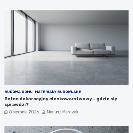
?
e
j
ś
ć
?
BUDOWA DOMU
MATERIAŁY BUDOWLANE
Beton dekoracyjny cienkowarstwowy – gdzie się
sprawdzi?
8 sierpnia 2026
Mariusz Marczak