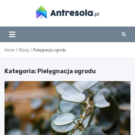
Skip
to
content
www.antresola.pl
Home
Wpisy
Pielęgnacja ogrodu
Kategoria:
Pielęgnacja ogrodu