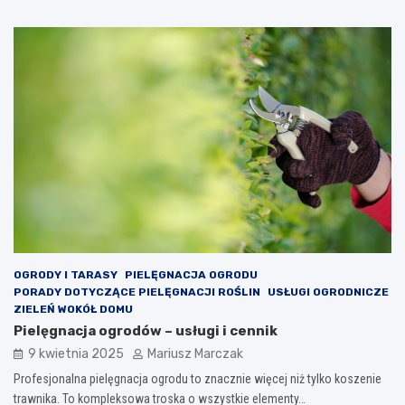
OGRODY I TARASY
PIELĘGNACJA OGRODU
PORADY DOTYCZĄCE PIELĘGNACJI ROŚLIN
USŁUGI OGRODNICZE
ZIELEŃ WOKÓŁ DOMU
Pielęgnacja ogrodów – usługi i cennik
9 kwietnia 2025
Mariusz Marczak
Profesjonalna pielęgnacja ogrodu to znacznie więcej niż tylko koszenie
trawnika. To kompleksowa troska o wszystkie elementy…