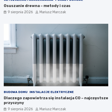
r
o
Osuszanie drewna – metody i czas
z
r
9 sierpnia 2026
Mariusz Marczak
n
o
y
d
c
z
h
i
w
n
d
n
o
y
m
m
u
–
–
j
j
a
a
k
k
d
t
o
o
t
z
e
r
g
BUDOWA DOMU
INSTALACJE ELEKTRYCZNE
o
o
Dlaczego zapowietrza się instalacja CO – najczęstsze
b
p
przyczyny
i
o
ć
d
9 sierpnia 2026
Mariusz Marczak