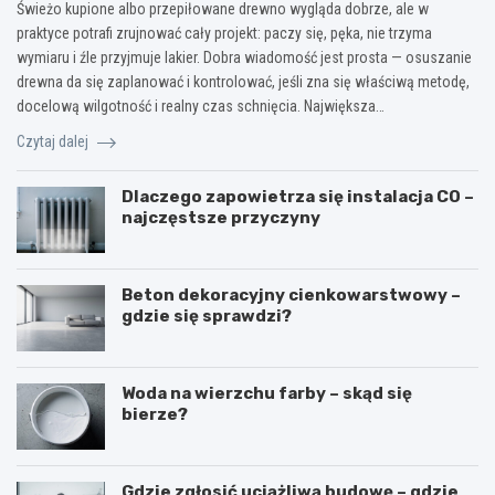
Świeżo kupione albo przepiłowane drewno wygląda dobrze, ale w
praktyce potrafi zrujnować cały projekt: paczy się, pęka, nie trzyma
wymiaru i źle przyjmuje lakier. Dobra wiadomość jest prosta — osuszanie
drewna da się zaplanować i kontrolować, jeśli zna się właściwą metodę,
docelową wilgotność i realny czas schnięcia. Największa…
Czytaj dalej
Dlaczego zapowietrza się instalacja CO –
najczęstsze przyczyny
Beton dekoracyjny cienkowarstwowy –
gdzie się sprawdzi?
Woda na wierzchu farby – skąd się
bierze?
Gdzie zgłosić uciążliwą budowę – gdzie