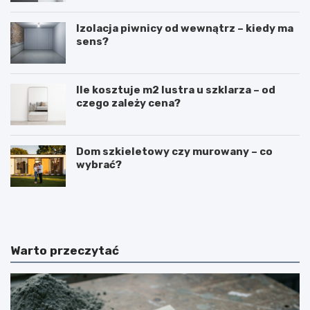
Izolacja piwnicy od wewnątrz – kiedy ma
sens?
Ile kosztuje m2 lustra u szklarza – od
czego zależy cena?
Dom szkieletowy czy murowany – co
wybrać?
N
B
a
u
k
d
ł
o
a
w
Warto przeczytać
d
a
a
b
n
a
i
l
e
k