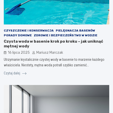
CZYSZCZENIE I KONSERWACJA
PIELĘGNACJA BASENÓW
PORADY DOMOWE
ZDROWIE I BEZPIECZEŃSTWO W WODZIE
Czysta woda w basenie krok po kroku – jak uniknąć
mętnej wody
16 lipca 2025
Mariusz Marczak
Utrzymanie krystalicznie czystej wody w basenie to marzenie każdego
właściciela. Niestety, mętna woda potrafi szybko zamienić…
Czytaj dalej