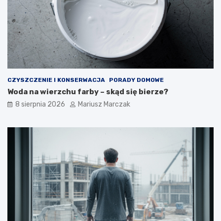
j
a
a
k
k
d
t
o
o
t
z
e
r
g
o
o
CZYSZCZENIE I KONSERWACJA
PORADY DOMOWE
b
p
Woda na wierzchu farby – skąd się bierze?
i
o
ć
d
8 sierpnia 2026
Mariusz Marczak
?
e
j
ś
ć
?