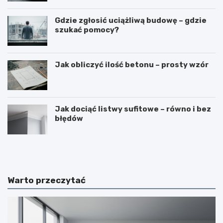
Gdzie zgłosić uciążliwą budowę – gdzie
szukać pomocy?
Jak obliczyć ilość betonu – prosty wzór
Jak dociąć listwy sufitowe – równo i bez
błędów
N
B
a
u
k
d
ł
o
a
w
Warto przeczytać
d
a
a
b
n
a
i
l
e
k