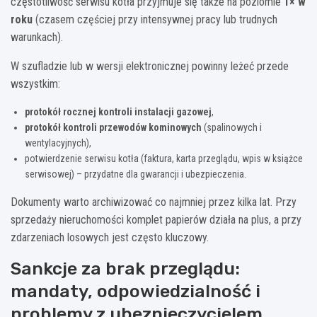
częstotliwość serwisu kotła przyjmuje się także na poziomie
1× w
roku
(czasem częściej przy intensywnej pracy lub trudnych
warunkach).
W szufladzie lub w wersji elektronicznej powinny leżeć przede
wszystkim:
protokół rocznej kontroli instalacji gazowej
,
protokół kontroli przewodów kominowych
(spalinowych i
wentylacyjnych),
potwierdzenie serwisu kotła (faktura, karta przeglądu, wpis w książce
serwisowej) – przydatne dla gwarancji i ubezpieczenia.
Dokumenty warto archiwizować co najmniej przez kilka lat. Przy
sprzedaży nieruchomości komplet papierów działa na plus, a przy
zdarzeniach losowych jest często kluczowy.
Sankcje za brak przeglądu:
mandaty, odpowiedzialność i
problemy z ubezpieczycielem