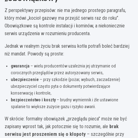
Z perspektywy przepisów: nie ma jednego prostego paragrafu,
który mówi „kocioł gazowy ma przejść serwis raz do roku”.
Obowiązkowe są kontrole instalacji i kominów, a niekoniecznie
serwis urządzenia w rozumieniu producenta.
Jednak w realnym życiu brak serwisu kotła potrafi boleć bardziej
niż mandat. Powody są proste:
gwarancja
– wielu producentów uzależnia jej utrzymanie od
corocznych przeglądów przez autoryzowany serwis,
ubezpieczenie
– przy szkodzie (pożar, wybuch, zaczadzenie)
ubezpieczyciel często pyta o dokumenty potwierdzające
konserwację i kontrole,
bezpieczeństwo i koszty
– brudny wymiennik i źle ustawione
spalanie to większe zużycie gazu i ryzyko awarii.
W skrócie: formalny obowiązek „przeglądu pieca” może nie być
zapisany wprost tak, jak potocznie się to rozumie, ale
brak
serwisu jest proszeniem się o kłopoty
– szczególnie przy