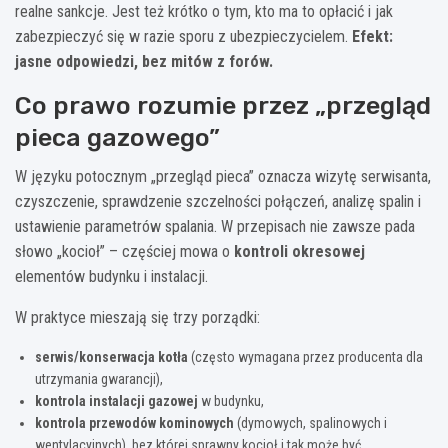
realne sankcje. Jest też krótko o tym, kto ma to opłacić i jak
zabezpieczyć się w razie sporu z ubezpieczycielem.
Efekt:
jasne odpowiedzi, bez mitów z forów.
Co prawo rozumie przez „przegląd
pieca gazowego”
W języku potocznym „przegląd pieca” oznacza wizytę serwisanta,
czyszczenie, sprawdzenie szczelności połączeń, analizę spalin i
ustawienie parametrów spalania. W przepisach nie zawsze pada
słowo „kocioł” – częściej mowa o
kontroli okresowej
elementów budynku i instalacji.
W praktyce mieszają się trzy porządki:
serwis/konserwacja kotła
(często wymagana przez producenta dla
utrzymania gwarancji),
kontrola instalacji gazowej
w budynku,
kontrola przewodów kominowych
(dymowych, spalinowych i
wentylacyjnych), bez której sprawny kocioł i tak może być