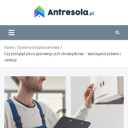
Skip
to
content
www.antresola.pl
Home
Systemy bezpieczeństwa
Czy przegląd pieca gazowego jest obowiązkowy – wymagania prawne i
sankcje