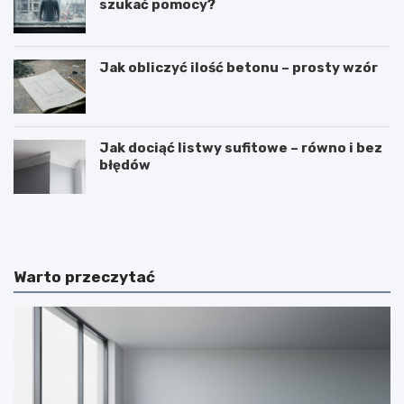
szukać pomocy?
Jak obliczyć ilość betonu – prosty wzór
Jak dociąć listwy sufitowe – równo i bez
błędów
N
B
a
u
k
d
ł
o
a
w
Warto przeczytać
d
a
a
b
n
a
i
l
e
k
t
o
y
n
n
u