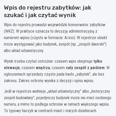
Wpis do rejestru zabytków: jak
szukać i jak czytać wynik
Wpis do rejestru prowadzi wojewódzki konserwator zabytków
(WKZ). W praktyce oznacza to decyzję administracyjną z
numerem wpisu (często w formacie: A/xxx). W rejestrze obiekt
może występować jako budynek, zespół (np. „zespół dworski”)
albo układ urbanistyczny.
Wynik trzeba czytać ostrożnie: czasem wpis obejmuje
tylko
elewacje
, czasem
wnętrza
, czasem
cały zespół z parkiem
. W
ogłoszeniach sprzedaży często pada hasło „zabytek”, ale bez
zakresu. Zakres ochrony wynika z decyzji i opisu wpisu.
Jeśli w rejestrze widnieje „układ urbanistyczny” albo „historyczny
zespół budowlany”, pojedynczy budynek może nie mieć osobnego
numeru, a mimo to podlega ochronie w ramach większego wpisu.
To typowy haczyk w centrach miast i starych dzielnicach.