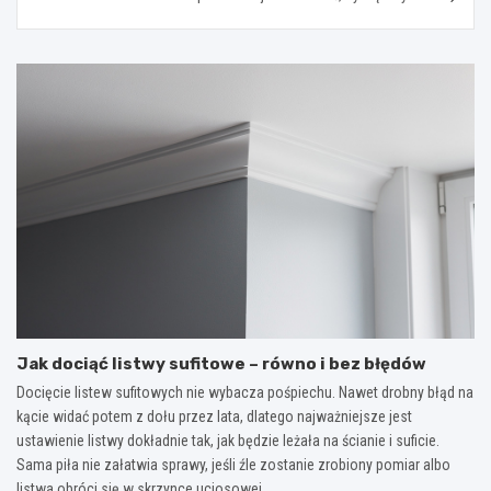
Jak dociąć listwy sufitowe – równo i bez błędów
Docięcie listew sufitowych nie wybacza pośpiechu. Nawet drobny błąd na
kącie widać potem z dołu przez lata, dlatego najważniejsze jest
ustawienie listwy dokładnie tak, jak będzie leżała na ścianie i suficie.
Sama piła nie załatwia sprawy, jeśli źle zostanie zrobiony pomiar albo
listwa obróci się w skrzynce uciosowej…