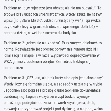
Problem nr 1: „w rejestrze jest obszar, ale nie ma budynku”. To
typowe przy układach urbanistycznych. Wtedy szuka się nazwy
wpisu (np. „Stare Miasto”, „układ ruralistyczny wsi”) i sprawdza,
czy działka leży w granicach obszaru wpisanego. Jeśli leży –
ochrona działa, nawet bez numeru dla budynku.
Problem nr 2: „adres się nie zgadza”. Przy starych obiektach to
norma. Rozwiązanie jest proste: porównanie numeru działki i
lokalizacji na mapie, a w razie wątpliwości doprecyzowanie w
WKZ/gminie z podaniem obrębu. Sam adres traktuje się
pomocniczo.
Problem nr 3: „GEZ jest, ale brak karty albo opis jest lakoniczny”.
Wtedy liczy się formalne ujęcie, a szczegóły ustala się w trybie
uzgodnień albo poprzez prośbę o udostępnienie dokumentacji
ewidencyjnej. Lepiej założyć, że urząd będzie wymagał
ostrożnego podejścia do zmian zewnętrznych (okna, dach,
elewacja) i przygotować projekt pod dyskusję, a nie pod „wolną