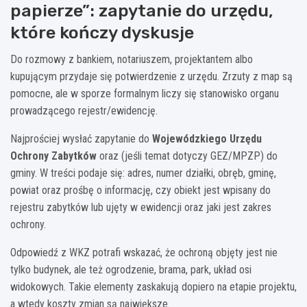
papierze”: zapytanie do urzędu,
które kończy dyskusje
Do rozmowy z bankiem, notariuszem, projektantem albo
kupującym przydaje się potwierdzenie z urzędu. Zrzuty z map są
pomocne, ale w sporze formalnym liczy się stanowisko organu
prowadzącego rejestr/ewidencję.
Najprościej wysłać zapytanie do
Wojewódzkiego Urzędu
Ochrony Zabytków
oraz (jeśli temat dotyczy GEZ/MPZP) do
gminy. W treści podaje się: adres, numer działki, obręb, gminę,
powiat oraz prośbę o informację, czy obiekt jest wpisany do
rejestru zabytków lub ujęty w ewidencji oraz jaki jest zakres
ochrony.
Odpowiedź z WKZ potrafi wskazać, że ochroną objęty jest nie
tylko budynek, ale też ogrodzenie, brama, park, układ osi
widokowych. Takie elementy zaskakują dopiero na etapie projektu,
a wtedy koszty zmian są największe.