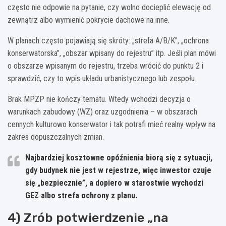
często nie odpowie na pytanie, czy wolno docieplić elewację od
zewnątrz albo wymienić pokrycie dachowe na inne.
W planach często pojawiają się skróty: „strefa A/B/K”, „ochrona
konserwatorska”, „obszar wpisany do rejestru” itp. Jeśli plan mówi
o obszarze wpisanym do rejestru, trzeba wrócić do punktu 2 i
sprawdzić, czy to wpis układu urbanistycznego lub zespołu.
Brak MPZP nie kończy tematu. Wtedy wchodzi decyzja o
warunkach zabudowy (WZ) oraz uzgodnienia – w obszarach
cennych kulturowo konserwator i tak potrafi mieć realny wpływ na
zakres dopuszczalnych zmian.
Najbardziej kosztowne opóźnienia biorą się z sytuacji,
gdy budynek nie jest w rejestrze, więc inwestor czuje
się „bezpiecznie”, a dopiero w starostwie wychodzi
GEZ albo strefa ochrony z planu.
4) Zrób potwierdzenie „na