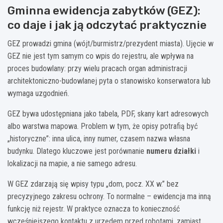
Gminna ewidencja zabytków (GEZ):
co daje i jak ją odczytać praktycznie
GEZ prowadzi gmina (wójt/burmistrz/prezydent miasta). Ujęcie w
GEZ nie jest tym samym co wpis do rejestru, ale wpływa na
proces budowlany: przy wielu pracach organ administracji
architektoniczno-budowlanej pyta o stanowisko konserwatora lub
wymaga uzgodnień.
GEZ bywa udostępniana jako tabela, PDF, skany kart adresowych
albo warstwa mapowa. Problem w tym, że opisy potrafią być
„historyczne”: inna ulica, inny numer, czasem nazwa własna
budynku. Dlatego kluczowe jest porównanie
numeru działki
i
lokalizacji na mapie, a nie samego adresu.
W GEZ zdarzają się wpisy typu „dom, pocz. XX w.” bez
precyzyjnego zakresu ochrony. To normalne – ewidencja ma inną
funkcję niż rejestr. W praktyce oznacza to konieczność
wcześniejszego kontaktu z urzędem przed robotami, zamiast