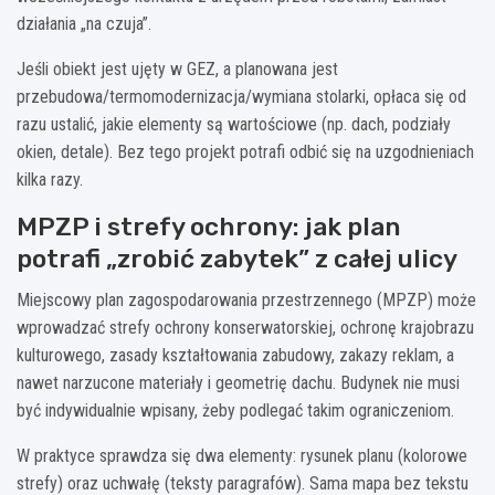
działania „na czuja”.
Jeśli obiekt jest ujęty w GEZ, a planowana jest
przebudowa/termomodernizacja/wymiana stolarki, opłaca się od
razu ustalić, jakie elementy są wartościowe (np. dach, podziały
okien, detale). Bez tego projekt potrafi odbić się na uzgodnieniach
kilka razy.
MPZP i strefy ochrony: jak plan
potrafi „zrobić zabytek” z całej ulicy
Miejscowy plan zagospodarowania przestrzennego (MPZP) może
wprowadzać strefy ochrony konserwatorskiej, ochronę krajobrazu
kulturowego, zasady kształtowania zabudowy, zakazy reklam, a
nawet narzucone materiały i geometrię dachu. Budynek nie musi
być indywidualnie wpisany, żeby podlegać takim ograniczeniom.
W praktyce sprawdza się dwa elementy: rysunek planu (kolorowe
strefy) oraz uchwałę (teksty paragrafów). Sama mapa bez tekstu