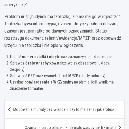
amerykankę”.
Problem nr 4: „budynek ma tabliczkę, ale nie ma go w rejestrze”.
Tabliczka bywa informacyjna, czasem dotyczy całego obszaru,
czasem jest pamiątką po dawnych oznaczeniach. Status
rozstrzyga dokument: rejestr/ewidencja/MPZP oraz odpowiedź
urzędu, nie tabliczka i nie opis w ogłoszeniu.
Ustalić
numer działki i obręb
oraz zaznaczyć obiekt na mapie.
Sprawdzić
rejestr zabytków
(także wpisy obszarowe: układy,
zespoły).
Sprawdzić
GEZ
oraz rysunek i tekst
MPZP
(strefy ochrony).
Uzyskać
potwierdzenie z WKZ/gminy
na piśmie, jeśli wynik ma
znaczenie formalne.
Nawigacja
Mocowanie murłaty bez wieńca – czy to ma sens i jak zrobić?
wpisu
Czarna farba do plastiku – jak malować, by się trzymało