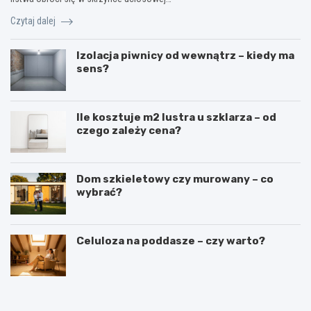
Czytaj dalej
Izolacja piwnicy od wewnątrz – kiedy ma
sens?
Ile kosztuje m2 lustra u szklarza – od
czego zależy cena?
Dom szkieletowy czy murowany – co
wybrać?
Celuloza na poddasze – czy warto?
N
B
a
u
k
d