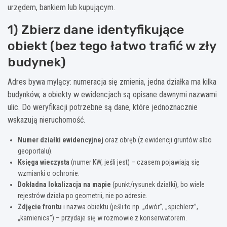
urzędem, bankiem lub kupującym.
1) Zbierz dane identyfikujące
obiekt (bez tego łatwo trafić w zły
budynek)
Adres bywa mylący: numeracja się zmienia, jedna działka ma kilka
budynków, a obiekty w ewidencjach są opisane dawnymi nazwami
ulic. Do weryfikacji potrzebne są dane, które jednoznacznie
wskazują nieruchomość.
Numer działki ewidencyjnej
oraz obręb (z ewidencji gruntów albo
geoportalu).
Księga wieczysta
(numer KW, jeśli jest) – czasem pojawiają się
wzmianki o ochronie.
Dokładna lokalizacja na mapie
(punkt/rysunek działki), bo wiele
rejestrów działa po geometrii, nie po adresie.
Zdjęcie frontu
i nazwa obiektu (jeśli to np. „dwór”, „spichlerz”,
„kamienica”) – przydaje się w rozmowie z konserwatorem.