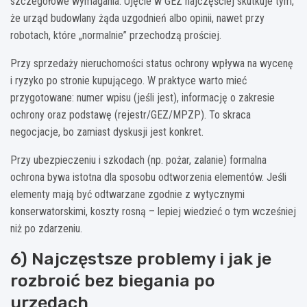
szczegółowe wymagania. Ujęcie w GEZ najczęściej skutkuje tym,
że urząd budowlany żąda uzgodnień albo opinii, nawet przy
robotach, które „normalnie” przechodzą prościej.
Przy sprzedaży nieruchomości status ochrony wpływa na wycenę
i ryzyko po stronie kupującego. W praktyce warto mieć
przygotowane: numer wpisu (jeśli jest), informację o zakresie
ochrony oraz podstawę (rejestr/GEZ/MPZP). To skraca
negocjacje, bo zamiast dyskusji jest konkret.
Przy ubezpieczeniu i szkodach (np. pożar, zalanie) formalna
ochrona bywa istotna dla sposobu odtworzenia elementów. Jeśli
elementy mają być odtwarzane zgodnie z wytycznymi
konserwatorskimi, koszty rosną – lepiej wiedzieć o tym wcześniej
niż po zdarzeniu.
6) Najczęstsze problemy i jak je
rozbroić bez biegania po
urzędach