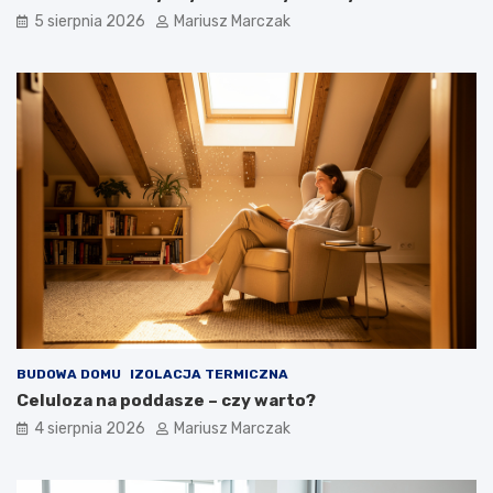
ć
d
5 sierpnia 2026
Mariusz Marczak
?
e
j
ś
ć
?
BUDOWA DOMU
IZOLACJA TERMICZNA
Celuloza na poddasze – czy warto?
4 sierpnia 2026
Mariusz Marczak