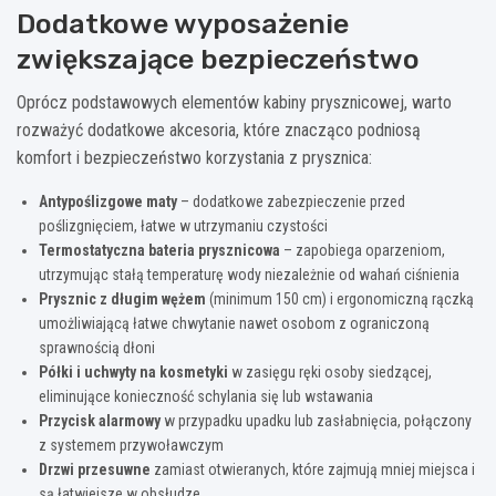
Dodatkowe wyposażenie
zwiększające bezpieczeństwo
Oprócz podstawowych elementów kabiny prysznicowej, warto
rozważyć dodatkowe akcesoria, które znacząco podniosą
komfort i bezpieczeństwo korzystania z prysznica:
Antypoślizgowe maty
– dodatkowe zabezpieczenie przed
poślizgnięciem, łatwe w utrzymaniu czystości
Termostatyczna bateria prysznicowa
– zapobiega oparzeniom,
utrzymując stałą temperaturę wody niezależnie od wahań ciśnienia
Prysznic z długim wężem
(minimum 150 cm) i ergonomiczną rączką
umożliwiającą łatwe chwytanie nawet osobom z ograniczoną
sprawnością dłoni
Półki i uchwyty na kosmetyki
w zasięgu ręki osoby siedzącej,
eliminujące konieczność schylania się lub wstawania
Przycisk alarmowy
w przypadku upadku lub zasłabnięcia, połączony
z systemem przywoławczym
Drzwi przesuwne
zamiast otwieranych, które zajmują mniej miejsca i
są łatwiejsze w obsłudze