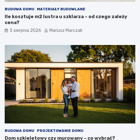
ę
e
t
l
BUDOWA DOMU
MATERIAŁY BUDOWLANE
r
o
Ile kosztuje m2 lustra u szklarza – od czego zależy
z
r
cena?
n
o
5 sierpnia 2026
Mariusz Marczak
y
d
c
z
h
i
w
n
d
n
o
y
m
m
u
–
–
j
j
a
a
k
k
d
t
o
o
t
z
e
r
g
o
o
BUDOWA DOMU
PROJEKTOWANIE DOMU
b
p
Dom szkieletowy czy murowany – co wybrać?
i
o