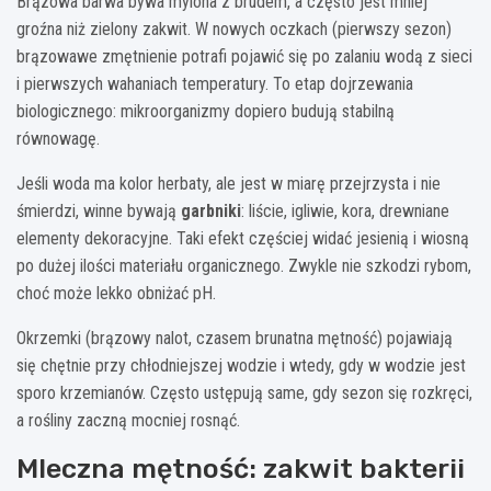
Brązowa barwa bywa mylona z brudem, a często jest mniej
groźna niż zielony zakwit. W nowych oczkach (pierwszy sezon)
brązowawe zmętnienie potrafi pojawić się po zalaniu wodą z sieci
i pierwszych wahaniach temperatury. To etap dojrzewania
biologicznego: mikroorganizmy dopiero budują stabilną
równowagę.
Jeśli woda ma kolor herbaty, ale jest w miarę przejrzysta i nie
śmierdzi, winne bywają
garbniki
: liście, igliwie, kora, drewniane
elementy dekoracyjne. Taki efekt częściej widać jesienią i wiosną
po dużej ilości materiału organicznego. Zwykle nie szkodzi rybom,
choć może lekko obniżać pH.
Okrzemki (brązowy nalot, czasem brunatna mętność) pojawiają
się chętnie przy chłodniejszej wodzie i wtedy, gdy w wodzie jest
sporo krzemianów. Często ustępują same, gdy sezon się rozkręci,
a rośliny zaczną mocniej rosnąć.
Mleczna mętność: zakwit bakterii