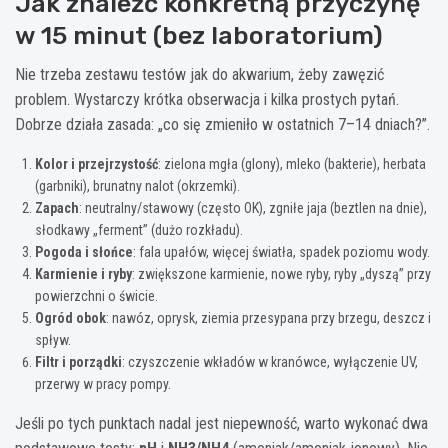
Jak znaleźć konkretną przyczynę
w 15 minut (bez laboratorium)
Nie trzeba zestawu testów jak do akwarium, żeby zawęzić
problem. Wystarczy krótka obserwacja i kilka prostych pytań.
Dobrze działa zasada: „co się zmieniło w ostatnich 7–14 dniach?”.
Kolor i przejrzystość
: zielona mgła (glony), mleko (bakterie), herbata
(garbniki), brunatny nalot (okrzemki).
Zapach
: neutralny/stawowy (często OK), zgniłe jaja (beztlen na dnie),
słodkawy „ferment” (dużo rozkładu).
Pogoda i słońce
: fala upałów, więcej światła, spadek poziomu wody.
Karmienie i ryby
: zwiększone karmienie, nowe ryby, ryby „dyszą” przy
powierzchni o świcie.
Ogród obok
: nawóz, oprysk, ziemia przesypana przy brzegu, deszcz i
spływ.
Filtr i porządki
: czyszczenie wkładów w kranówce, wyłączenie UV,
przerwy w pracy pompy.
Jeśli po tych punktach nadal jest niepewność, warto wykonać dwa