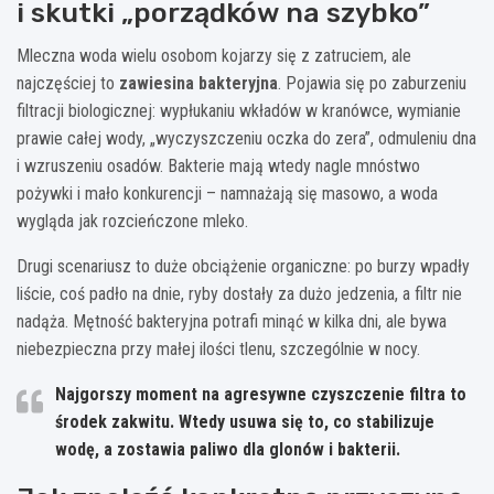
i skutki „porządków na szybko”
Mleczna woda wielu osobom kojarzy się z zatruciem, ale
najczęściej to
zawiesina bakteryjna
. Pojawia się po zaburzeniu
filtracji biologicznej: wypłukaniu wkładów w kranówce, wymianie
prawie całej wody, „wyczyszczeniu oczka do zera”, odmuleniu dna
i wzruszeniu osadów. Bakterie mają wtedy nagle mnóstwo
pożywki i mało konkurencji – namnażają się masowo, a woda
wygląda jak rozcieńczone mleko.
Drugi scenariusz to duże obciążenie organiczne: po burzy wpadły
liście, coś padło na dnie, ryby dostały za dużo jedzenia, a filtr nie
nadąża. Mętność bakteryjna potrafi minąć w kilka dni, ale bywa
niebezpieczna przy małej ilości tlenu, szczególnie w nocy.
Najgorszy moment na agresywne czyszczenie filtra to
środek zakwitu. Wtedy usuwa się to, co stabilizuje
wodę, a zostawia paliwo dla glonów i bakterii.