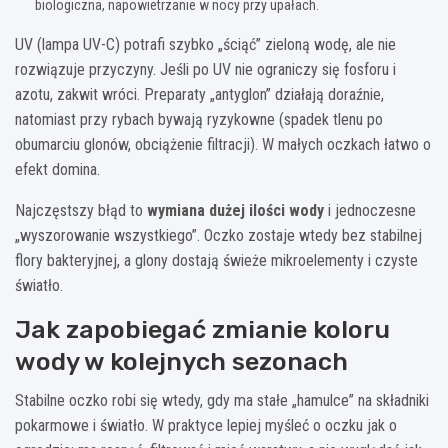
biologiczna, napowietrzanie w nocy przy upałach.
UV (lampa UV-C) potrafi szybko „ściąć” zieloną wodę, ale nie
rozwiązuje przyczyny. Jeśli po UV nie ograniczy się fosforu i
azotu, zakwit wróci. Preparaty „antyglon” działają doraźnie,
natomiast przy rybach bywają ryzykowne (spadek tlenu po
obumarciu glonów, obciążenie filtracji). W małych oczkach łatwo o
efekt domina.
Najczęstszy błąd to
wymiana dużej ilości wody
i jednoczesne
„wyszorowanie wszystkiego”. Oczko zostaje wtedy bez stabilnej
flory bakteryjnej, a glony dostają świeże mikroelementy i czyste
światło.
Jak zapobiegać zmianie koloru
wody w kolejnych sezonach
Stabilne oczko robi się wtedy, gdy ma stałe „hamulce” na składniki
pokarmowe i światło. W praktyce lepiej myśleć o oczku jak o