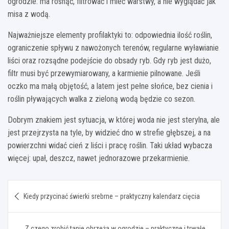
ogrodzie: ma rosnąć, filtrować i mieć warstwy, a nie wyglądać jak
misa z wodą.
Najważniejsze elementy profilaktyki to: odpowiednia ilość roślin,
ograniczenie spływu z nawożonych terenów, regularne wyławianie
liści oraz rozsądne podejście do obsady ryb. Gdy ryb jest dużo,
filtr musi być przewymiarowany, a karmienie pilnowane. Jeśli
oczko ma małą objętość, a latem jest pełne słońce, bez cienia i
roślin pływających walka z zieloną wodą będzie co sezon.
Dobrym znakiem jest sytuacja, w której woda nie jest sterylna, ale
jest przejrzysta na tyle, by widzieć dno w strefie głębszej, a na
powierzchni widać cień z liści i pracę roślin. Taki układ wybacza
więcej: upał, deszcz, nawet jednorazowe przekarmienie.
Nawigacja
Kiedy przycinać świerki srebrne – praktyczny kalendarz cięcia
wpisu
Z czego zrobić tanie obrzeża w ogrodzie – praktyczne i trwałe