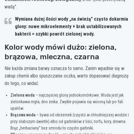
wadą”.
Wymiana dużej ilości wody „na świeżą” często dokarmia
glony: nowe mikroelementy + brak ustabilizowanych
bakterii = szybki powrót zielonej wody.
Kolor wody mówi dużo: zielona,
brązowa, mleczna, czarna
Nie każda zmiana barwy oznacza to samo. Zanim wpadnie się w
zakup chemii albo spuszczanie oczka, warto dopasować diagnozę
do tego, co widać.
Zielona woda
– najczęściej glony jednokomórkowe. Woda jest jak
zielonkawa mgła, dno znika. Zwykle pojawia się wiosną lub po fali
upałów.
Brązowa woda
– bywa od okrzemek (często w chłodniejszej wodzie i
przy słabszym świetle) albo od garbników z liści, torfu, kory, drewna.
Brąz „herbaciany” bez smrodu to często garbniki.