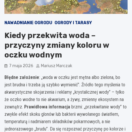
NAWADNIANIE OGRODU
OGRODY I TARASY
Kiedy przekwita woda –
przyczyny zmiany koloru w
oczku wodnym
7 maja 2026
Mariusz Marczak
Błędne założenie
: „woda w oczku jest mętna albo zielona, bo
jest brudna i trzeba ją szybko wymienić”. Źródło tego myślenia to
akwarystyczne skojarzenia i reklamy „krystalicznej wody” – tylko
że oczko wodne to nie akwarium, a żywy, zmienny ekosystem na
zewnątrz.
Prawidłowa informacja
brzmi: „przekwitanie wody” to
zwykle efekt skoku glonów lub bakterii wywołanego światłem,
temperaturą i nadmiarem składników pokarmowych, a nie
jednorazowego „brudu”. Da się rozpoznać przyczynę po kolorze i