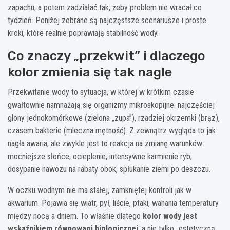
zapachu, a potem zadziałać tak, żeby problem nie wracał co
tydzień. Poniżej zebrane są najczęstsze scenariusze i proste
kroki, które realnie poprawiają stabilność wody.
Co znaczy „przekwit” i dlaczego
kolor zmienia się tak nagle
Przekwitanie wody to sytuacja, w której w krótkim czasie
gwałtownie namnażają się organizmy mikroskopijne: najczęściej
glony jednokomórkowe (zielona „zupa”), rzadziej okrzemki (brąz),
czasem bakterie (mleczna mętność). Z zewnątrz wygląda to jak
nagła awaria, ale zwykle jest to reakcja na zmianę warunków:
mocniejsze słońce, ocieplenie, intensywne karmienie ryb,
dosypanie nawozu na rabaty obok, spłukanie ziemi po deszczu.
W oczku wodnym nie ma stałej, zamkniętej kontroli jak w
akwarium. Pojawia się wiatr, pył, liście, ptaki, wahania temperatury
między nocą a dniem. To właśnie dlatego
kolor wody jest
wskaźnikiem równowagi biologicznej
, a nie tylko „estetyczną