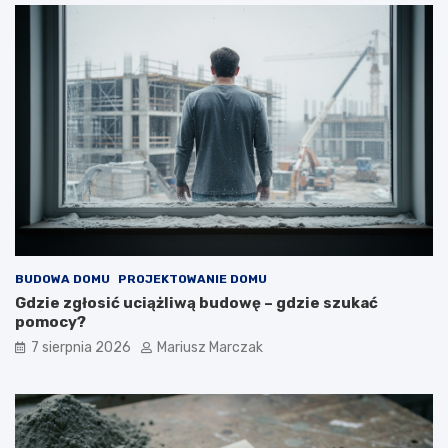
ś
ć
?
BUDOWA DOMU
PROJEKTOWANIE DOMU
Gdzie zgłosić uciążliwą budowę – gdzie szukać
pomocy?
7 sierpnia 2026
Mariusz Marczak