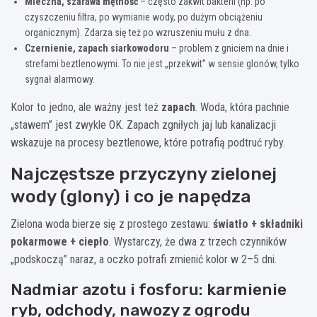
Mleczna, szarawa mętność
– często zakwit bakterii (np. po
czyszczeniu filtra, po wymianie wody, po dużym obciążeniu
organicznym). Zdarza się też po wzruszeniu mułu z dna.
Czernienie, zapach siarkowodoru
– problem z gniciem na dnie i
strefami beztlenowymi. To nie jest „przekwit” w sensie glonów, tylko
sygnał alarmowy.
Kolor to jedno, ale ważny jest też
zapach
. Woda, która pachnie
„stawem” jest zwykle OK. Zapach zgniłych jaj lub kanalizacji
wskazuje na procesy beztlenowe, które potrafią podtruć ryby.
Najczęstsze przyczyny zielonej
wody (glony) i co je napędza
Zielona woda bierze się z prostego zestawu:
światło + składniki
pokarmowe + ciepło
. Wystarczy, że dwa z trzech czynników
„podskoczą” naraz, a oczko potrafi zmienić kolor w 2–5 dni.
Nadmiar azotu i fosforu: karmienie
ryb, odchody, nawozy z ogrodu