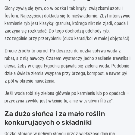
Glony żywią się tym, co w oczku i tak krąży: związkami azotu i
fosforu. Najczęściej dokłada się to nieświadomie. Zbyt intensywne
karmienie ryb jest klasyką: granulat, którego nikt nie zjadł, opada i
zaczyna się rozkładać. Do tego dochodzą odchody ryb,
szczególnie przy przerybieniu (dużo karasi/koi w małej objętości).
Drugie źródło to ogród. Po deszczu do oczka spływa woda z
rabat, a z nią nawozy. Czasem wystarczy jedno zasilenie trawnika i
ulewa, żeby w ciągu tygodnia pojawiła się zielona woda. Podobnie
działa świeża ziemia wsypana przy brzegu, kompost, a nawet pył
z pól w okresie nawożenia.
Jeśli woda robi się zielona głównie po karmieniu lub po opadach –
przyczyna zwykle jest właśnie tu, a nie w „słabym filtrze”.
Za dużo słońca i za mało roślin
konkurujących o składniki
Oczko stojące w pełnym słońcu przez większość dnia ma