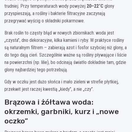
trudniej. Przy temperaturach wody powyżej
20–22°C
glony
przyspieszają, a rośliny i bakterie filtracyjne zaczynają
przegrywać wyścig o składniki pokarmowe.
Brak roślin to częsty błąd w nowych zbiornikach: woda jest
„czysta”, dno dekoracyjne, kilka kamieni i ryby. W praktyce rośliny
są naturalnym filtrem – zabierają azot i fosfor szybciej niż glony, a
do tego dają cień. Szczególnie ważne są rośliny pływające i liście
na powierzchni (np. lilie), bo odcinają światło dokładnie tam, gdzie
glony najbardziej tego potrzebują.
Gdy w oczku jest dużo słońca i mało zieleni w strefie płytkiej,
przekwit jest raczej kwestią „kiedy”, a nie „czy”.
Brązowa i żółtawa woda:
okrzemki, garbniki, kurz i „nowe
oczko”