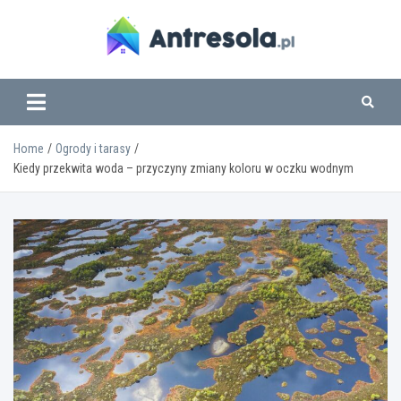
Skip
to
content
www.antresola.pl
Home
Ogrody i tarasy
Kiedy przekwita woda – przyczyny zmiany koloru w oczku wodnym