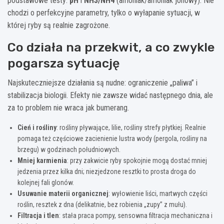
podstawowe testy:
pH
i
NH3/NH4
(amoniak/amoniak jonowy). Nie
chodzi o perfekcyjne parametry, tylko o wyłapanie sytuacji, w
której ryby są realnie zagrożone.
Co działa na przekwit, a co zwykle
pogarsza sytuację
Najskuteczniejsze działania są nudne: ograniczenie „paliwa” i
stabilizacja biologii. Efekty nie zawsze widać następnego dnia, ale
za to problem nie wraca jak bumerang.
Cień i rośliny
: rośliny pływające, lilie, rośliny strefy płytkiej. Realnie
pomaga też częściowe zacienienie lustra wody (pergola, rośliny na
brzegu) w godzinach południowych.
Mniej karmienia
: przy zakwicie ryby spokojnie mogą dostać mniej
jedzenia przez kilka dni; niezjedzone resztki to prosta droga do
kolejnej fali glonów.
Usuwanie materii organicznej
: wyłowienie liści, martwych części
roślin, resztek z dna (delikatnie, bez robienia „zupy” z mułu).
Filtracja i tlen
: stała praca pompy, sensowna filtracja mechaniczna i