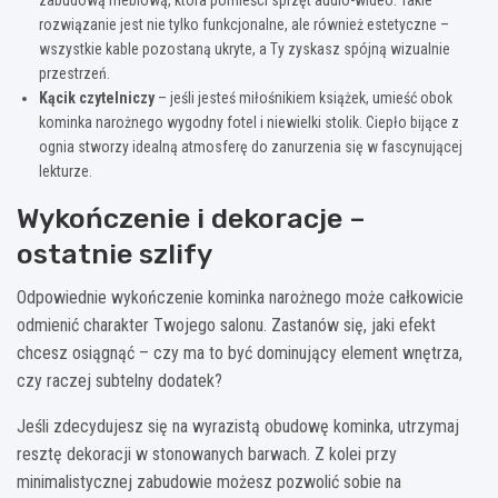
zabudową meblową, która pomieści sprzęt audio-wideo. Takie
rozwiązanie jest nie tylko funkcjonalne, ale również estetyczne –
wszystkie kable pozostaną ukryte, a Ty zyskasz spójną wizualnie
przestrzeń.
Kącik czytelniczy
– jeśli jesteś miłośnikiem książek, umieść obok
kominka narożnego wygodny fotel i niewielki stolik. Ciepło bijące z
ognia stworzy idealną atmosferę do zanurzenia się w fascynującej
lekturze.
Wykończenie i dekoracje –
ostatnie szlify
Odpowiednie wykończenie kominka narożnego może całkowicie
odmienić charakter Twojego salonu. Zastanów się, jaki efekt
chcesz osiągnąć – czy ma to być dominujący element wnętrza,
czy raczej subtelny dodatek?
Jeśli zdecydujesz się na wyrazistą obudowę kominka, utrzymaj
resztę dekoracji w stonowanych barwach. Z kolei przy
minimalistycznej zabudowie możesz pozwolić sobie na