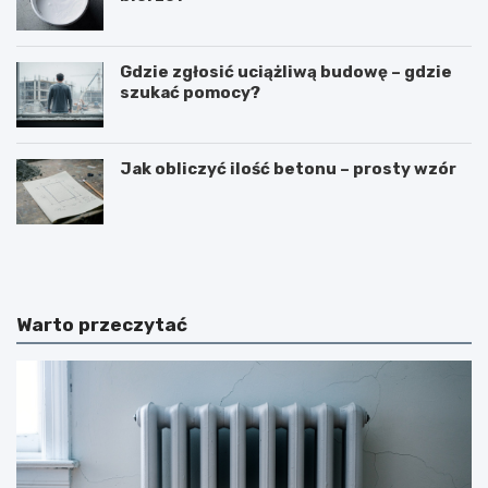
Gdzie zgłosić uciążliwą budowę – gdzie
szukać pomocy?
Jak obliczyć ilość betonu – prosty wzór
N
B
a
u
k
d
ł
o
a
w
Warto przeczytać
d
a
a
b
n
a
i
l
e
k
t
o
y
n
n
u