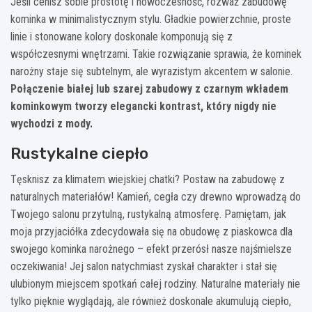
Jeśli cenisz sobie prostotę i nowoczesność, rozważ zabudowę
kominka w minimalistycznym stylu. Gładkie powierzchnie, proste
linie i stonowane kolory doskonale komponują się z
współczesnymi wnętrzami. Takie rozwiązanie sprawia, że kominek
narożny staje się subtelnym, ale wyrazistym akcentem w salonie.
Połączenie białej lub szarej zabudowy z czarnym wkładem
kominkowym tworzy elegancki kontrast, który nigdy nie
wychodzi z mody.
Rustykalne ciepło
Tęsknisz za klimatem wiejskiej chatki? Postaw na zabudowę z
naturalnych materiałów! Kamień, cegła czy drewno wprowadzą do
Twojego salonu przytulną, rustykalną atmosferę. Pamiętam, jak
moja przyjaciółka zdecydowała się na obudowę z piaskowca dla
swojego kominka narożnego – efekt przerósł nasze najśmielsze
oczekiwania! Jej salon natychmiast zyskał charakter i stał się
ulubionym miejscem spotkań całej rodziny. Naturalne materiały nie
tylko pięknie wyglądają, ale również doskonale akumulują ciepło,