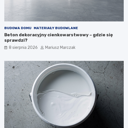
t
o
o
t
z
e
r
g
o
o
BUDOWA DOMU
MATERIAŁY BUDOWLANE
b
p
Beton dekoracyjny cienkowarstwowy – gdzie się
i
o
sprawdzi?
ć
d
?
e
8 sierpnia 2026
Mariusz Marczak
j
ś
ć
?