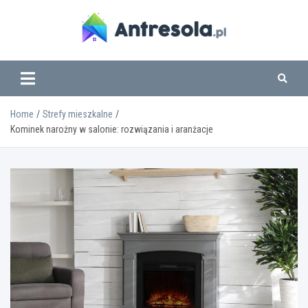
Skip
to
content
www.antresola.pl
Home
Strefy mieszkalne
Kominek narożny w salonie: rozwiązania i aranżacje