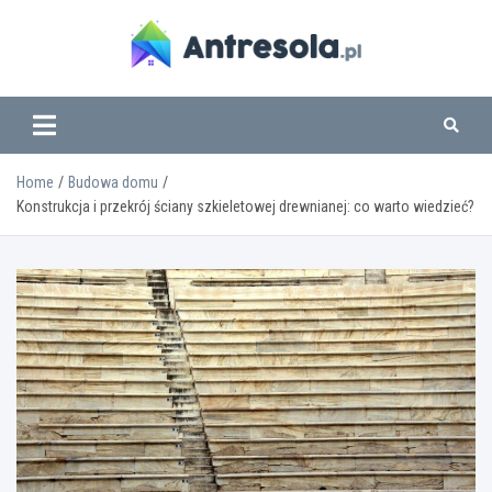
Skip
to
content
www.antresola.pl
Home
Budowa domu
Konstrukcja i przekrój ściany szkieletowej drewnianej: co warto wiedzieć?