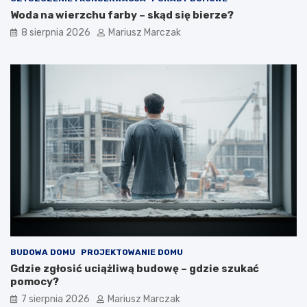
b
p
Woda na wierzchu farby – skąd się bierze?
i
o
ć
d
8 sierpnia 2026
Mariusz Marczak
?
e
j
ś
ć
?
BUDOWA DOMU
PROJEKTOWANIE DOMU
Gdzie zgłosić uciążliwą budowę – gdzie szukać
pomocy?
7 sierpnia 2026
Mariusz Marczak