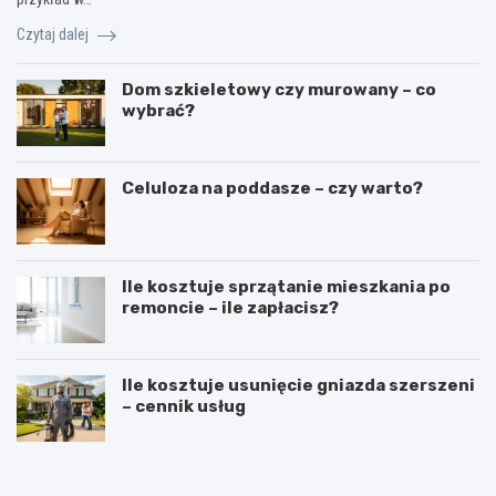
Czytaj dalej
Dom szkieletowy czy murowany – co
wybrać?
Celuloza na poddasze – czy warto?
Ile kosztuje sprzątanie mieszkania po
remoncie – ile zapłacisz?
Ile kosztuje usunięcie gniazda szerszeni
– cennik usług
N
B
a
u
k
d