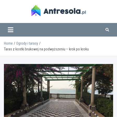
Skip
to
content
www.antresola.pl
Home
Ogrody i tarasy
Taras z kostki brukowej na podwyższeniu – krok po kroku