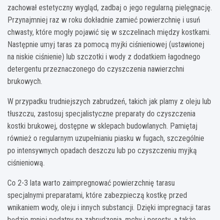
zachował estetyczny wygląd, zadbaj o jego regularną pielęgnację.
Przynajmniej raz w roku dokładnie zamieć powierzchnię i usuń
chwasty, które mogły pojawić się w szczelinach między kostkami.
Następnie umyj taras za pomocą myjki ciśnieniowej (ustawionej
na niskie ciśnienie) lub szczotki i wody z dodatkiem łagodnego
detergentu przeznaczonego do czyszczenia nawierzchni
brukowych.
W przypadku trudniejszych zabrudzeń, takich jak plamy z oleju lub
tłuszczu, zastosuj specjalistyczne preparaty do czyszczenia
kostki brukowej, dostępne w sklepach budowlanych. Pamiętaj
również o regularnym uzupełnianiu piasku w fugach, szczególnie
po intensywnych opadach deszczu lub po czyszczeniu myjką
ciśnieniową.
Co 2-3 lata warto zaimpregnować powierzchnię tarasu
specjalnymi preparatami, które zabezpieczą kostkę przed
wnikaniem wody, oleju i innych substancji. Dzięki impregnacji taras
będzie mniej podatny na zabrudzenia, mchy i porosty, a także