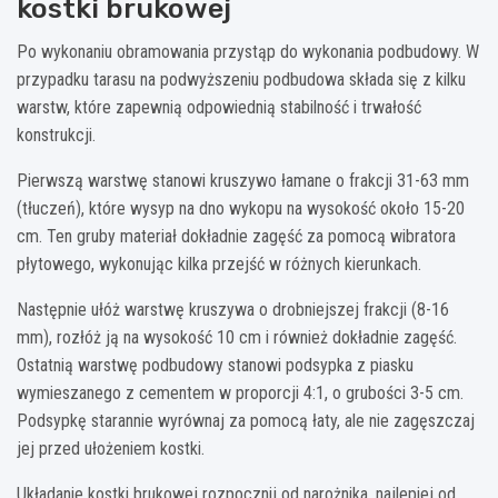
kostki brukowej
Po wykonaniu obramowania przystąp do wykonania podbudowy. W
przypadku tarasu na podwyższeniu podbudowa składa się z kilku
warstw, które zapewnią odpowiednią stabilność i trwałość
konstrukcji.
Pierwszą warstwę stanowi kruszywo łamane o frakcji 31-63 mm
(tłuczeń), które wysyp na dno wykopu na wysokość około 15-20
cm. Ten gruby materiał dokładnie zagęść za pomocą wibratora
płytowego, wykonując kilka przejść w różnych kierunkach.
Następnie ułóż warstwę kruszywa o drobniejszej frakcji (8-16
mm), rozłóż ją na wysokość 10 cm i również dokładnie zagęść.
Ostatnią warstwę podbudowy stanowi podsypka z piasku
wymieszanego z cementem w proporcji 4:1, o grubości 3-5 cm.
Podsypkę starannie wyrównaj za pomocą łaty, ale nie zagęszczaj
jej przed ułożeniem kostki.
Układanie kostki brukowej rozpocznij od narożnika, najlepiej od