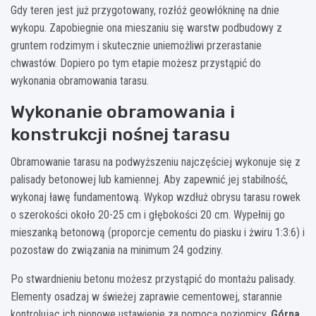
Gdy teren jest już przygotowany, rozłóż geowłókninę na dnie
wykopu. Zapobiegnie ona mieszaniu się warstw podbudowy z
gruntem rodzimym i skutecznie uniemożliwi przerastanie
chwastów. Dopiero po tym etapie możesz przystąpić do
wykonania obramowania tarasu.
Wykonanie obramowania i
konstrukcji nośnej tarasu
Obramowanie tarasu na podwyższeniu najczęściej wykonuje się z
palisady betonowej lub kamiennej. Aby zapewnić jej stabilność,
wykonaj ławę fundamentową. Wykop wzdłuż obrysu tarasu rowek
o szerokości około 20-25 cm i głębokości 20 cm. Wypełnij go
mieszanką betonową (proporcje cementu do piasku i żwiru 1:3:6) i
pozostaw do związania na minimum 24 godziny.
Po stwardnieniu betonu możesz przystąpić do montażu palisady.
Elementy osadzaj w świeżej zaprawie cementowej, starannie
kontrolując ich pionowe ustawienie za pomocą poziomicy.
Górna