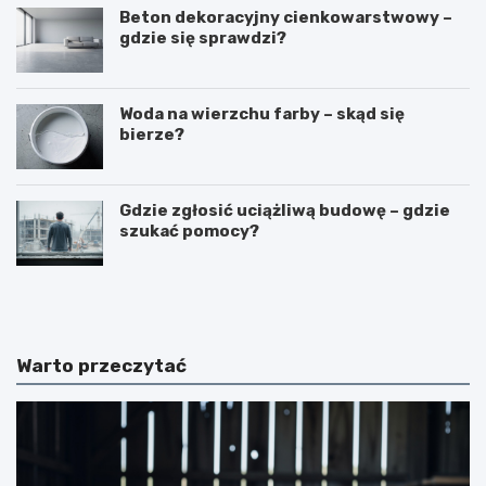
Beton dekoracyjny cienkowarstwowy –
gdzie się sprawdzi?
Woda na wierzchu farby – skąd się
bierze?
Gdzie zgłosić uciążliwą budowę – gdzie
szukać pomocy?
N
B
a
u
k
d
ł
o
a
w
Warto przeczytać
d
a
a
b
n
a
i
l
e
k
t
o