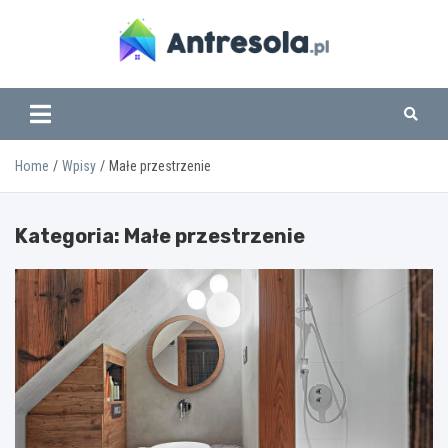
Skip
to
content
www.antresola.pl
Home
Wpisy
Małe przestrzenie
Kategoria:
Małe przestrzenie