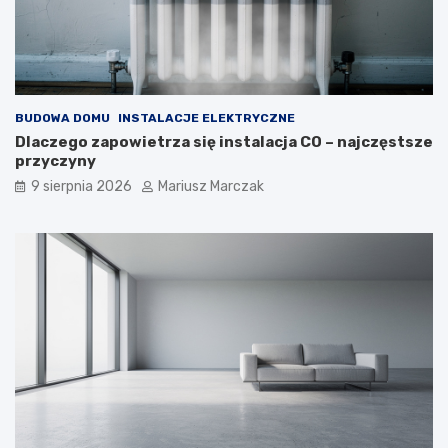
a
k
k
d
t
o
o
t
z
e
r
g
BUDOWA DOMU
INSTALACJE ELEKTRYCZNE
o
o
Dlaczego zapowietrza się instalacja CO – najczęstsze
b
p
przyczyny
i
o
ć
d
9 sierpnia 2026
Mariusz Marczak
?
e
j
ś
ć
?