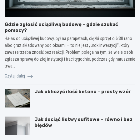
Gdzie zgłosić uciążliwą budowę – gdzie szukać
pomocy?
Hałas od uciążliwej budowy, pył na parapetach, ciężki sprzęt o 6:30 rano
albo gruz składowany pod oknami — to nie jest „urok inwestycji”, który
zawsze trzeba znosić bez reakcji. Problem polega na tym, że wiele osób
zgłasza sprawę do złej instytucji i traci tygodnie, podczas gdy naruszenie
trwa…
Czytaj dalej
Jak obliczyć ilość betonu – prosty wzór
Jak dociąć listwy sufitowe – równo i bez
błędów