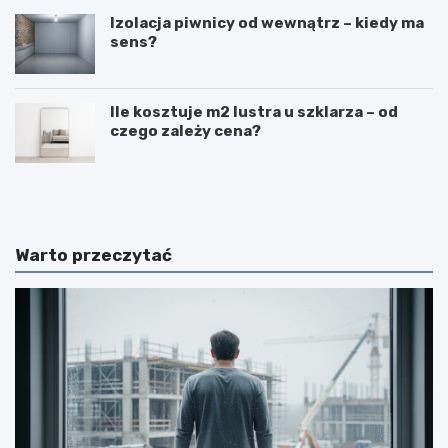
Izolacja piwnicy od wewnątrz – kiedy ma
sens?
Ile kosztuje m2 lustra u szklarza – od
czego zależy cena?
N
B
a
u
k
d
ł
o
a
w
Warto przeczytać
d
a
a
b
n
a
i
l
e
k
t
o
y
n
n
u
k
w
ó
d
w
o