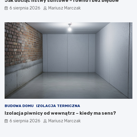
Jak dociąć listwy sufitowe – równo i bez błędów
6 sierpnia 2026
Mariusz Marczak
BUDOWA DOMU
IZOLACJA TERMICZNA
Izolacja piwnicy od wewnątrz – kiedy ma sens?
6 sierpnia 2026
Mariusz Marczak