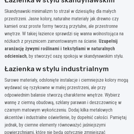
Łazienka w stylu skandynawskim
Skandynawski minimalizm to strzał w dziesiątkę dla małych
przestrzeni. Jasne kolory, naturalne materiały jak drewno czy
kamień oraz proste formy tworzą przytulne, ale przestronne
wnętrze. W takiej łazience sprawdzi się wanna wolnostojąca na
nóżkach z prysznicem zamontowanym na ścianie.
Uzupełnij
aranżację żywymi roślinami i tekstyliami w naturalnych
odcieniach
, by stworzyć oazę spokoju w skandynawskim stylu.
Łazienka w stylu industrialnym
Surowe materiały, odsłonięte instalacje i ciemniejsze kolory mogą
wydawać się ryzykowne w małej przestrzeni, ale przy
odpowiednim balansie stworzą charakterne wnętrze. Wybierz
wannę z ciemną obudową, szklany parawan i deszczownicę w
czarnym matowym wykończeniu. Dodaj kilka metalowych
akcentów i industrialne oświetlenie, by dopełnić całości. Pamiętaj
jednak, by ciemne elementy równoważyć jaśniejszymi
powierzchniami, które nie będą optycznie zmniejszać