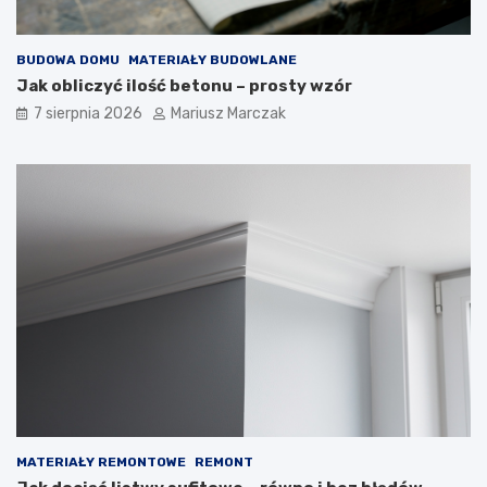
z
e
r
g
o
o
BUDOWA DOMU
MATERIAŁY BUDOWLANE
b
p
Jak obliczyć ilość betonu – prosty wzór
i
o
ć
d
7 sierpnia 2026
Mariusz Marczak
?
e
j
ś
ć
?
MATERIAŁY REMONTOWE
REMONT