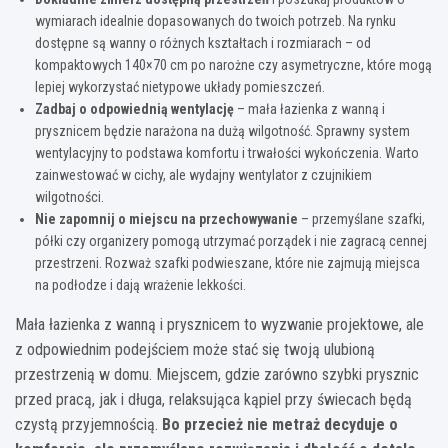
wymiarach idealnie dopasowanych do twoich potrzeb. Na rynku
dostępne są wanny o różnych kształtach i rozmiarach – od
kompaktowych 140×70 cm po narożne czy asymetryczne, które mogą
lepiej wykorzystać nietypowe układy pomieszczeń.
Zadbaj o odpowiednią wentylację
– mała łazienka z wanną i
prysznicem będzie narażona na dużą wilgotność. Sprawny system
wentylacyjny to podstawa komfortu i trwałości wykończenia. Warto
zainwestować w cichy, ale wydajny wentylator z czujnikiem
wilgotności.
Nie zapomnij o miejscu na przechowywanie
– przemyślane szafki,
półki czy organizery pomogą utrzymać porządek i nie zagracą cennej
przestrzeni. Rozważ szafki podwieszane, które nie zajmują miejsca
na podłodze i dają wrażenie lekkości.
Mała łazienka z wanną i prysznicem to wyzwanie projektowe, ale
z odpowiednim podejściem może stać się twoją ulubioną
przestrzenią w domu. Miejscem, gdzie zarówno szybki prysznic
przed pracą, jak i długa, relaksująca kąpiel przy świecach będą
czystą przyjemnością.
Bo przecież nie metraż decyduje o