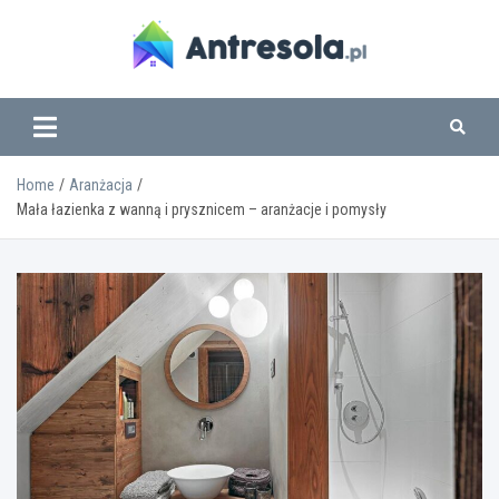
Skip
to
content
www.antresola.pl
Home
Aranżacja
Mała łazienka z wanną i prysznicem – aranżacje i pomysły