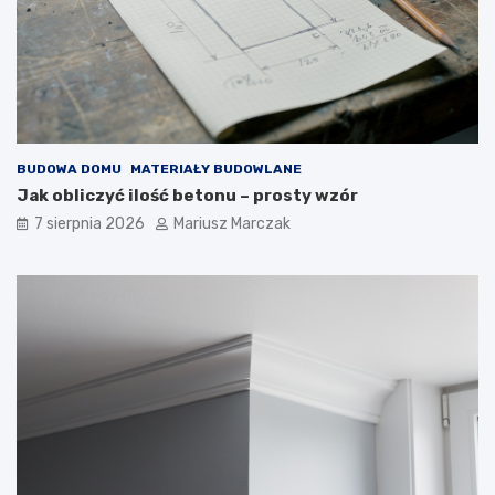
j
a
a
k
k
d
t
o
o
t
z
e
r
g
o
o
BUDOWA DOMU
MATERIAŁY BUDOWLANE
b
p
Jak obliczyć ilość betonu – prosty wzór
i
o
ć
d
7 sierpnia 2026
Mariusz Marczak
?
e
j
ś
ć
?