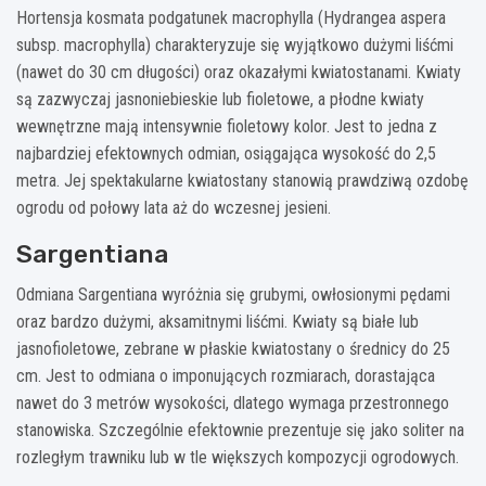
Hortensja kosmata podgatunek macrophylla (Hydrangea aspera
subsp. macrophylla) charakteryzuje się wyjątkowo dużymi liśćmi
(nawet do 30 cm długości) oraz okazałymi kwiatostanami. Kwiaty
są zazwyczaj jasnoniebieskie lub fioletowe, a płodne kwiaty
wewnętrzne mają intensywnie fioletowy kolor. Jest to jedna z
najbardziej efektownych odmian, osiągająca wysokość do 2,5
metra. Jej spektakularne kwiatostany stanowią prawdziwą ozdobę
ogrodu od połowy lata aż do wczesnej jesieni.
Sargentiana
Odmiana Sargentiana wyróżnia się grubymi, owłosionymi pędami
oraz bardzo dużymi, aksamitnymi liśćmi. Kwiaty są białe lub
jasnofioletowe, zebrane w płaskie kwiatostany o średnicy do 25
cm. Jest to odmiana o imponujących rozmiarach, dorastająca
nawet do 3 metrów wysokości, dlatego wymaga przestronnego
stanowiska. Szczególnie efektownie prezentuje się jako soliter na
rozległym trawniku lub w tle większych kompozycji ogrodowych.