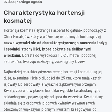
ozdobą każdego ogrodu.
Charakterystyka hortensji
kosmatej
Hortensja kosmata (Hydrangea aspera) to gatunek pochodzący z
Chin i Himalajów, który wyróżnia się na tle innych hortensji.
Jej
nazwa wywodzi się od charakterystycznego omszenia łodyg
i spodniej strony liści, które pokryte są delikatnymi
włoskami.
Dorasta do wysokości 1,5-2,5 metra i podobnej
szerokości, tworząc rozłożysty, zaokrąglony krzew.
Najbardziej charakterystyczną cechą hortensji kosmatej są jej
duże, aksamitne liście o długości do 25 cm, które mają kształt
jajowaty lub sercowaty, z wyraźnie ząbkowanymi brzegami.
Kwiaty, zebrane w płaskie lub lekko wypukłe kwiatostany typu
baldachogrona, pojawiają się od lipca do września. Kwiatostany
składają się z drobnych, płodnych kwiatów wewnętrznych
otoczonych większymi, płonnymi kwiatami brzegowymi, co