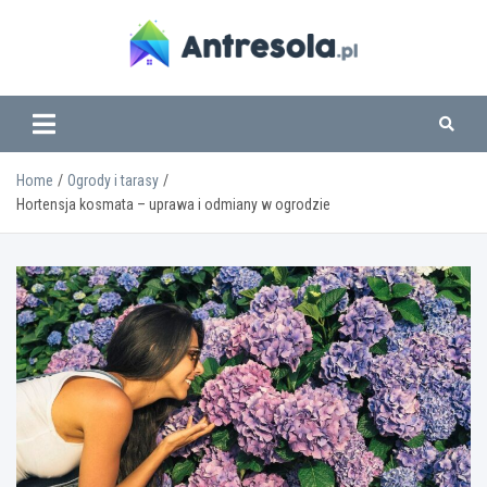
Skip
to
content
www.antresola.pl
Home
Ogrody i tarasy
Hortensja kosmata – uprawa i odmiany w ogrodzie