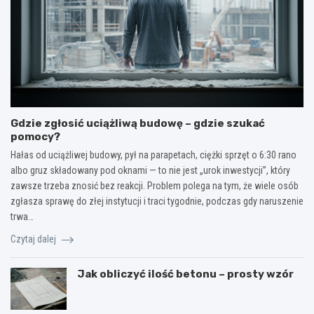
Gdzie zgłosić uciążliwą budowę – gdzie szukać
pomocy?
Hałas od uciążliwej budowy, pył na parapetach, ciężki sprzęt o 6:30 rano
albo gruz składowany pod oknami — to nie jest „urok inwestycji”, który
zawsze trzeba znosić bez reakcji. Problem polega na tym, że wiele osób
zgłasza sprawę do złej instytucji i traci tygodnie, podczas gdy naruszenie
trwa…
Czytaj dalej
Jak obliczyć ilość betonu – prosty wzór