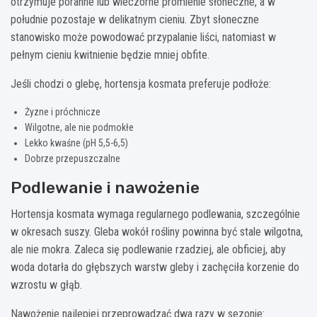
otrzymuje poranne lub wieczorne promienie słoneczne, a w
południe pozostaje w delikatnym cieniu. Zbyt słoneczne
stanowisko może powodować przypalanie liści, natomiast w
pełnym cieniu kwitnienie będzie mniej obfite.
Jeśli chodzi o glebę, hortensja kosmata preferuje podłoże:
Żyzne i próchnicze
Wilgotne, ale nie podmokłe
Lekko kwaśne (pH 5,5-6,5)
Dobrze przepuszczalne
Podlewanie i nawożenie
Hortensja kosmata wymaga regularnego podlewania, szczególnie
w okresach suszy. Gleba wokół rośliny powinna być stale wilgotna,
ale nie mokra. Zaleca się podlewanie rzadziej, ale obficiej, aby
woda dotarła do głębszych warstw gleby i zachęciła korzenie do
wzrostu w głąb.
Nawożenie najlepiej przeprowadzać dwa razy w sezonie: