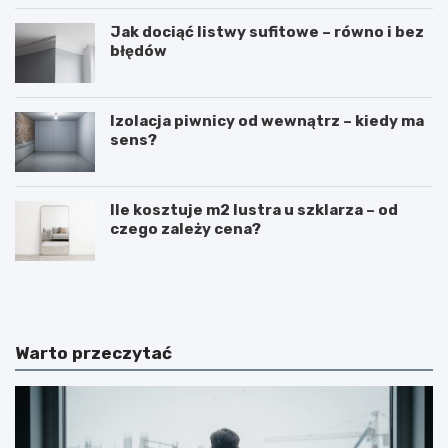
Jak dociąć listwy sufitowe – równo i bez
błędów
Izolacja piwnicy od wewnątrz – kiedy ma
sens?
Ile kosztuje m2 lustra u szklarza – od
czego zależy cena?
N
B
a
u
k
d
ł
o
a
w
Warto przeczytać
d
a
a
b
n
a
i
l
e
k