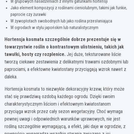
W grupowych nasadzeniach z innymi gatunkami hortensji
Jako element kompozycji z roślinami cieniolubnym, takimi jak funkie,
paprocie czy żurawki
W żywopłotach swobodnych lub jako roślina przesłaniająca
W ogrodach w stylu japońskim lub naturalistycznym
Hortensja kosmata szczególnie dobrze prezentuje się w
towarzystwie roślin o kontrastowym ulistnieniu, takich jak
tawułki, hosty czy rozplenice.
Jej duże, teksturowane liście
tworzą ciekawe zestawienia z delikatnymi trawami ozdobnymi lub
paprociami, a efektowne kwiatostany przyciągają wzrok nawet z
daleka.
Hortensja kosmata to niezwykle dekoracyjny krzew, który może
stać się prawdziwą ozdobą każdego ogrodu. Dzięki swoim
charakterystycznym liściom i efektownym kwiatostanom
przyciąga wzrok przez cały sezon wegetacyjny. Choć wymaga
pewnej uwagi i odpowiednich warunków uprawowych, nie jest
rośliną szczególnie wymagającą, a efekt, jaki daje w ogrodzie, z
pewnością wynagradza wszelkie starania związane z jej