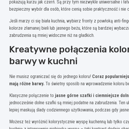
pokazują kurzu jak czerń. Są przy tym niezwykle uniwersalne i ł
bezpieczny wybór dla osób, które cenią sobie praktyczność i nie 
Jeśli marzy ci się biała kuchnia, wybierz fronty z powłoką anti-fin
kolorze złamanej bieli lub jasnego beżu, które są bardziej wybac
zabrudzenia są mniej widoczne niż na gładkich.
Kreatywne połączenia kolor
barwy w kuchni
Nie musisz ograniczać się do jednego koloru!
Coraz popularniejs
mają różne barwy.
To świetny sposób na wprowadzenie koloru bez
Klasyczne połączenie to
jasne górne szafki i ciemniejsze dol
jednocześnie dolne szafki są mniej podatne na zabrudzenia. Ten u
lepiej maskują ślady codziennego użytkowania, podczas gdy jasne
Możesz też wyróżnić kolorystycznie wyspę kuchenną lub tylko cz
kuchnię z intensywnie niebieską wyspą – taki kontrast dodaje cha