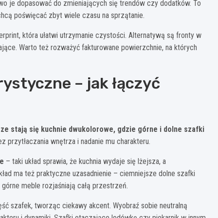
atwo je dopasować do zmieniających się trendów czy dodatków. To
chcą poświęcać zbyt wiele czasu na sprzątanie.
gerprint, która ułatwi utrzymanie czystości. Alternatywą są fronty w
zające. Warto też rozważyć fakturowane powierzchnie, na których
ystyczne – jak łączyć
ze stają się kuchnie dwukolorowe, gdzie górne i dolne szafki
 przytłaczania wnętrza i nadanie mu charakteru.
ne
– taki układ sprawia, że kuchnia wydaje się lżejsza, a
kład ma też praktyczne uzasadnienie – ciemniejsze dolne szafki
 górne meble rozjaśniają całą przestrzeń.
ęść szafek, tworząc ciekawy akcent. Wyobraź sobie neutralną
rakteru i dynamiki. Szafki otaczające lodówkę czy piekarnik w innym