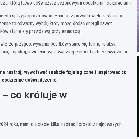
a baza, którą łatwo odświeżysz sezonowymi dodatkami i dekoracjami.
etyt i sprzyjają rozmowom – nie bez powodu wiele restauracji
henne to odważny wybór, który może dodać energii nawet
łków stanie się prawdziwą przyjemnością.
wić, że przygotowywanie posiłków stanie się formą relaksu.
onię i spokój, a zielenie wprowadzają element natury i świeżości
a nastrój, wywoływać reakcje fizjologiczne i inspirować do
sz codzienne doświadczenie.
– co króluje w
2024 roku, mam dla ciebie kilka inspiracji prosto z najnowszych