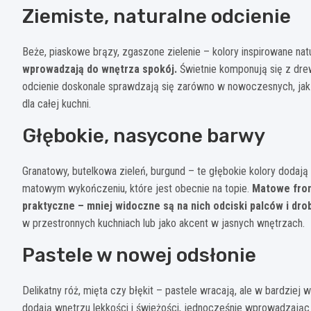
Ziemiste, naturalne odcienie
Beże, piaskowe brązy, zgaszone zielenie – kolory inspirowane n
wprowadzają do wnętrza spokój.
Świetnie komponują się z drewn
odcienie doskonale sprawdzają się zarówno w nowoczesnych, jak
dla całej kuchni.
Głębokie, nasycone barwy
Granatowy, butelkowa zieleń, burgund – te głębokie kolory dodają
matowym wykończeniu, które jest obecnie na topie.
Matowe front
praktyczne – mniej widoczne są na nich odciski palców i dro
w przestronnych kuchniach lub jako akcent w jasnych wnętrzach.
Pastele w nowej odsłonie
Delikatny róż, mięta czy błękit – pastele wracają, ale w bardziej
dodają wnętrzu lekkości i świeżości, jednocześnie wprowadzając 