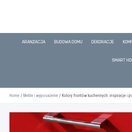
Skip
to
content
ARANŻACJA
BUDOWA DOMU
DEKORACJE
KOM
SMART HO
Home
Meble i wyposażenie
Kolory frontów kuchennych: inspiracje i p