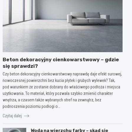
Beton dekoracyjny cienkowarstwowy – gdzie
się sprawdzi?
Czy beton dekoracyjny cienkowarstwowy naprawdę daje efekt surowej,
nowoczesnej powierzchni bez kucia płytek i grubych wylewek? Tak,
pod warunkiem że zostanie dobrany do właściwego podłoża i miejsca
użytkowania. To materiał, który pozwala szybko zmienić charakter
wnętrza, a czasem także wybranych stref na zewnątrz, bez
podnoszenia poziomu podłogi o…
Czytaj dalej
Woda na wierzchu farby – skąd się