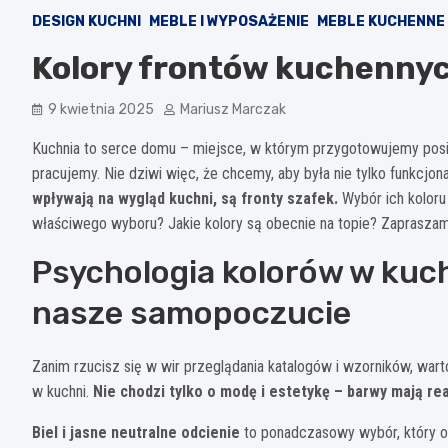
DESIGN KUCHNI
MEBLE I WYPOSAŻENIE
MEBLE KUCHENNE
Kolory frontów kuchennych
9 kwietnia 2025
Mariusz Marczak
Kuchnia to serce domu – miejsce, w którym przygotowujemy posiłk
pracujemy. Nie dziwi więc, że chcemy, aby była nie tylko funkcjonal
wpływają na wygląd kuchni, są fronty szafek.
Wybór ich koloru
właściwego wyboru? Jakie kolory są obecnie na topie? Zapraszam 
Psychologia kolorów w kuch
nasze samopoczucie
Zanim rzucisz się w wir przeglądania katalogów i wzorników, war
w kuchni.
Nie chodzi tylko o modę i estetykę – barwy mają re
Biel i jasne neutralne odcienie
to ponadczasowy wybór, który op