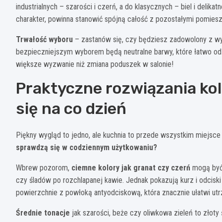
industrialnych – szarości i czerń, a do klasycznych – biel i delika
charakter, powinna stanowić spójną całość z pozostałymi pomies
Trwałość wyboru
– zastanów się, czy będziesz zadowolony z wyb
bezpieczniejszym wyborem będą neutralne barwy, które łatwo od
większe wyzwanie niż zmiana poduszek w salonie!
Praktyczne rozwiązania ko
się na co dzień
Piękny wygląd to jedno, ale kuchnia to przede wszystkim miejsce
sprawdzą się w codziennym użytkowaniu?
Wbrew pozorom,
ciemne kolory jak granat czy czerń
mogą być 
czy śladów po rozchlapanej kawie. Jednak pokazują kurz i odcis
powierzchnie z powłoką antyodciskową, która znacznie ułatwi utr
Średnie tonacje
jak szarości, beże czy oliwkowa zieleń to złoty 