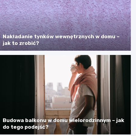
Nakładanie tynków wewnętrznych w domu –
jak to zrobić?
Budowa balkonu w domu wielorodzinnym – jak
do tego podejść?