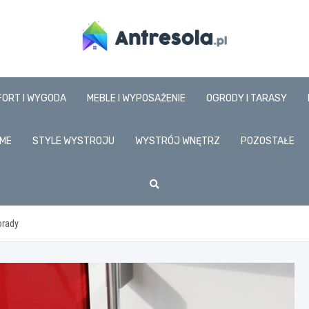
www.antresola.pl
FORT I WYGODA
MEBLE I WYPOSAŻENIE
OGRODY I TARASY
ME
STYLE WYSTROJU
WYSTRÓJ WNĘTRZ
POZOSTAŁE
orady