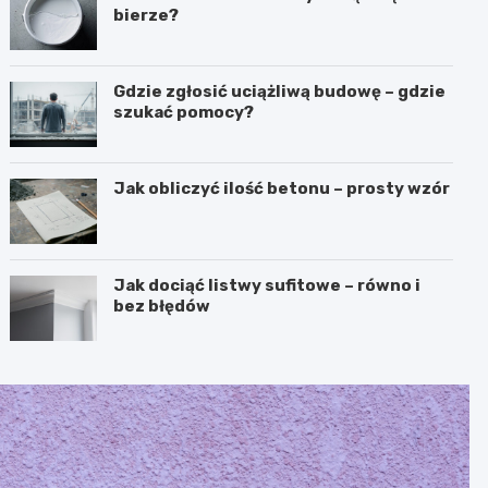
bierze?
Gdzie zgłosić uciążliwą budowę – gdzie
szukać pomocy?
Jak obliczyć ilość betonu – prosty wzór
Jak dociąć listwy sufitowe – równo i
bez błędów