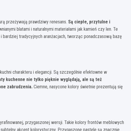
aturą przeżywają prawdziwy renesans.
Są ciepłe, przytulne i
ianymi blatami i naturalnymi materiałami jak kamień czy len. Te
 i bardziej tradycyjnych aranżacjach, tworząc ponadczasową bazę
 kuchni charakteru i elegancji. Są szczególnie efektowne w
y kuchenne nie tylko pięknie wyglądają, ale są też
bne zabrudzenia.
Ciemne, nasycone kolory świetnie prezentują się
 wyrafinowanej, przygaszonej wersji. Takie kolory frontów meblowych
subtelny akcent kolorystyczny. Przygaszone pastele są znacznie