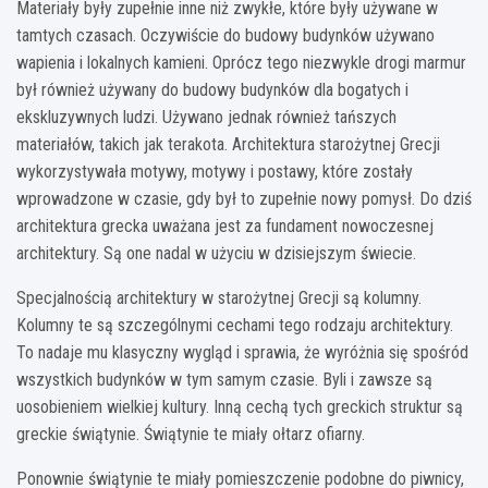
Materiały były zupełnie inne niż zwykłe, które były używane w
tamtych czasach. Oczywiście do budowy budynków używano
wapienia i lokalnych kamieni. Oprócz tego niezwykle drogi marmur
był również używany do budowy budynków dla bogatych i
ekskluzywnych ludzi. Używano jednak również tańszych
materiałów, takich jak terakota. Architektura starożytnej Grecji
wykorzystywała motywy, motywy i postawy, które zostały
wprowadzone w czasie, gdy był to zupełnie nowy pomysł. Do dziś
architektura grecka uważana jest za fundament nowoczesnej
architektury. Są one nadal w użyciu w dzisiejszym świecie.
Specjalnością architektury w starożytnej Grecji są kolumny.
Kolumny te są szczególnymi cechami tego rodzaju architektury.
To nadaje mu klasyczny wygląd i sprawia, że wyróżnia się spośród
wszystkich budynków w tym samym czasie. Byli i zawsze są
uosobieniem wielkiej kultury. Inną cechą tych greckich struktur są
greckie świątynie. Świątynie te miały ołtarz ofiarny.
Ponownie świątynie te miały pomieszczenie podobne do piwnicy,