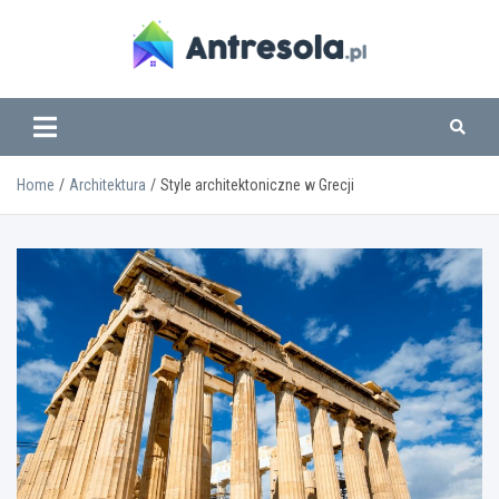
Skip
to
content
www.antresola.pl
Home
Architektura
Style architektoniczne w Grecji