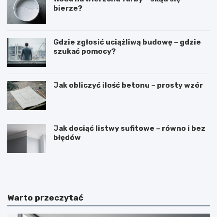
bierze?
Gdzie zgłosić uciążliwą budowę – gdzie
szukać pomocy?
Jak obliczyć ilość betonu – prosty wzór
Jak dociąć listwy sufitowe – równo i bez
błędów
N
B
a
u
k
d
ł
o
a
w
Warto przeczytać
d
a
a
b
n
a