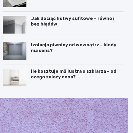
Jak dociąć listwy sufitowe – równo i
bez błędów
Izolacja piwnicy od wewnątrz – kiedy
ma sens?
Ile kosztuje m2 lustra u szklarza – od
czego zależy cena?