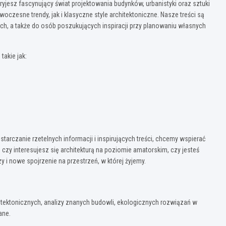
kryjesz fascynujący świat projektowania budynków, urbanistyki oraz sztuki
owoczesne trendy, jak i klasyczne style architektoniczne. Nasze treści są
h, a także do osób poszukujących inspiracji przy planowaniu własnych
takie jak:
starczanie rzetelnych informacji i inspirujących treści, chcemy wspierać
czy interesujesz się architekturą na poziomie amatorskim, czy jesteś
y i nowe spojrzenie na przestrzeń, w której żyjemy.
itektonicznych, analizy znanych budowli, ekologicznych rozwiązań w
ane.