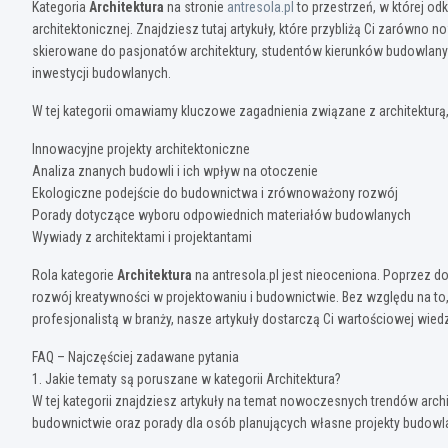
Kategoria
Architektura
na stronie
antresola.pl
to przestrzeń, w której od
architektonicznej. Znajdziesz tutaj artykuły, które przybliżą Ci zarówno n
skierowane do pasjonatów architektury, studentów kierunków budowlanyc
inwestycji budowlanych.
W tej kategorii omawiamy kluczowe zagadnienia związane z architekturą, 
Innowacyjne projekty architektoniczne
Analiza znanych budowli i ich wpływ na otoczenie
Ekologiczne podejście do budownictwa i zrównoważony rozwój
Porady dotyczące wyboru odpowiednich materiałów budowlanych
Wywiady z architektami i projektantami
Rola kategorie
Architektura
na antresola.pl jest nieoceniona. Poprzez do
rozwój kreatywności w projektowaniu i budownictwie. Bez względu na to, 
profesjonalistą w branży, nasze artykuły dostarczą Ci wartościowej wiedz
FAQ – Najczęściej zadawane pytania
1. Jakie tematy są poruszane w kategorii Architektura?
W tej kategorii znajdziesz artykuły na temat nowoczesnych trendów arch
budownictwie oraz porady dla osób planujących własne projekty budowl