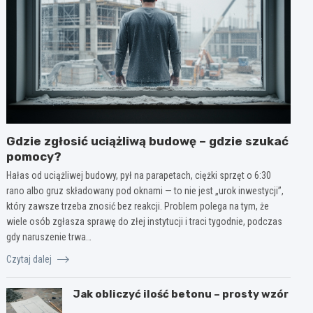
Gdzie zgłosić uciążliwą budowę – gdzie szukać
pomocy?
Hałas od uciążliwej budowy, pył na parapetach, ciężki sprzęt o 6:30
rano albo gruz składowany pod oknami — to nie jest „urok inwestycji”,
który zawsze trzeba znosić bez reakcji. Problem polega na tym, że
wiele osób zgłasza sprawę do złej instytucji i traci tygodnie, podczas
gdy naruszenie trwa…
Czytaj dalej
Jak obliczyć ilość betonu – prosty wzór