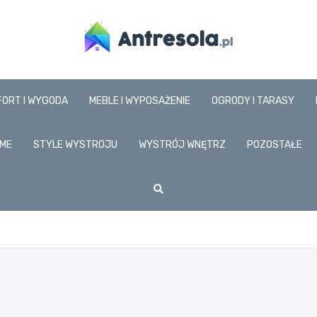
www.antresola.pl
FORT I WYGODA
MEBLE I WYPOSAŻENIE
OGRODY I TARASY
ME
STYLE WYSTROJU
WYSTRÓJ WNĘTRZ
POZOSTAŁE