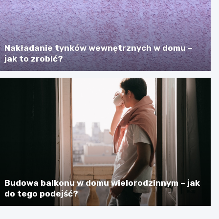
Nakładanie tynków wewnętrznych w domu –
jak to zrobić?
Budowa balkonu w domu wielorodzinnym – jak
do tego podejść?