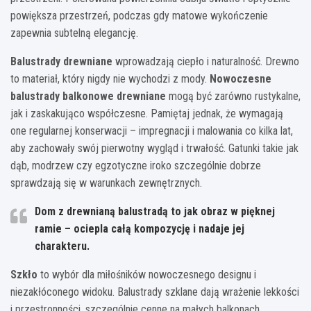
powiększa przestrzeń, podczas gdy matowe wykończenie
zapewnia subtelną elegancję.
Balustrady drewniane
wprowadzają ciepło i naturalność. Drewno
to materiał, który nigdy nie wychodzi z mody.
Nowoczesne
balustrady balkonowe drewniane
mogą być zarówno rustykalne,
jak i zaskakująco współczesne. Pamiętaj jednak, że wymagają
one regularnej konserwacji – impregnacji i malowania co kilka lat,
aby zachowały swój pierwotny wygląd i trwałość. Gatunki takie jak
dąb, modrzew czy egzotyczne iroko szczególnie dobrze
sprawdzają się w warunkach zewnętrznych.
Dom z drewnianą balustradą to jak obraz w pięknej
ramie – ociepla całą kompozycję i nadaje jej
charakteru.
Szkło
to wybór dla miłośników nowoczesnego designu i
niezakłóconego widoku. Balustrady szklane dają wrażenie lekkości
i przestronności, szczególnie cenne na małych balkonach.