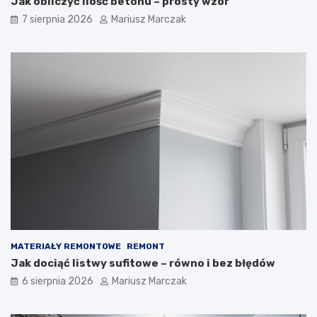
Jak obliczyć ilość betonu – prosty wzór
z
r
7 sierpnia 2026
Mariusz Marczak
n
o
y
d
c
z
h
i
w
n
d
n
o
y
m
m
u
–
–
j
j
a
a
k
k
d
t
o
o
t
z
e
r
g
MATERIAŁY REMONTOWE
REMONT
o
o
Jak dociąć listwy sufitowe – równo i bez błędów
b
p
i
o
6 sierpnia 2026
Mariusz Marczak
ć
d
?
e