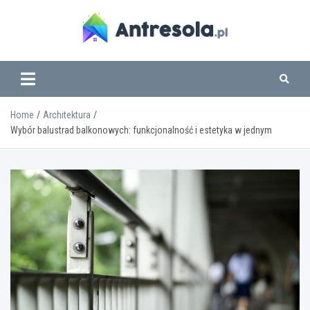
Skip
to
content
www.antresola.pl
Home
Architektura
Wybór balustrad balkonowych: funkcjonalność i estetyka w jednym