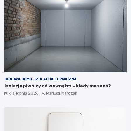
j
ś
ć
?
BUDOWA DOMU
IZOLACJA TERMICZNA
Izolacja piwnicy od wewnątrz – kiedy ma sens?
6 sierpnia 2026
Mariusz Marczak