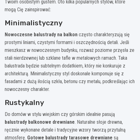
Twoim osobistym gustem. Oto kilka popularnych stylów, które
mogą Cię zainspirować:
Minimalistyczny
Nowoczesne balustrady na balkon
często charakteryzują się
prostymi liniami, czystymi formami i oszczędnością detali. Jeśli
mieszkasz w nowoczesnym budynku, rozważ poziome przęsła ze
stali nierdzewnej lub szklane tafle w metalowych ramach. Taka
balustrada będzie subtelnym dodatkiem, który nie konkuruje z
architekturą. Minimalistyczny styl doskonale komponuje się z
fasadami z dużą ilością szkła, betonu czy metalu, podkreślając ich
nowoczesny charakter.
Rustykalny
Do domów w stylu wiejskim czy górskim idealnie pasują
balustrady balkonowe drewniane
. Naturalne słoje drewna,
ręcznie wykonane detale i tradycyjne wzory tworzą przytulną
atmosferę.
Gotowe balustrady tarasowe drewniane
są