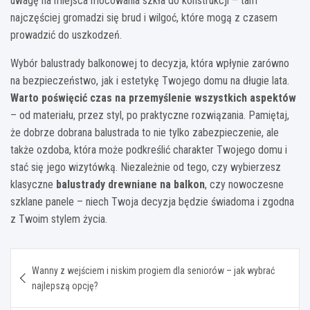
uwagę na miejsca mocowania szkła do konstrukcji – tam
najczęściej gromadzi się brud i wilgoć, które mogą z czasem
prowadzić do uszkodzeń.
Wybór balustrady balkonowej to decyzja, która wpłynie zarówno
na bezpieczeństwo, jak i estetykę Twojego domu na długie lata.
Warto poświęcić czas na przemyślenie wszystkich aspektów
– od materiału, przez styl, po praktyczne rozwiązania. Pamiętaj,
że dobrze dobrana balustrada to nie tylko zabezpieczenie, ale
także ozdoba, która może podkreślić charakter Twojego domu i
stać się jego wizytówką. Niezależnie od tego, czy wybierzesz
klasyczne
balustrady drewniane na balkon
, czy nowoczesne
szklane panele – niech Twoja decyzja będzie świadoma i zgodna
z Twoim stylem życia.
Nawigacja
Wanny z wejściem i niskim progiem dla seniorów – jak wybrać
wpisu
najlepszą opcję?