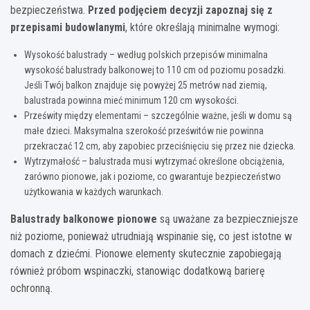
bezpieczeństwa.
Przed podjęciem decyzji zapoznaj się z
przepisami budowlanymi
, które określają minimalne wymogi:
Wysokość balustrady – według polskich przepisów minimalna
wysokość balustrady balkonowej to 110 cm od poziomu posadzki.
Jeśli Twój balkon znajduje się powyżej 25 metrów nad ziemią,
balustrada powinna mieć minimum 120 cm wysokości.
Prześwity między elementami – szczególnie ważne, jeśli w domu są
małe dzieci. Maksymalna szerokość prześwitów nie powinna
przekraczać 12 cm, aby zapobiec przeciśnięciu się przez nie dziecka.
Wytrzymałość – balustrada musi wytrzymać określone obciążenia,
zarówno pionowe, jak i poziome, co gwarantuje bezpieczeństwo
użytkowania w każdych warunkach.
Balustrady balkonowe pionowe
są uważane za bezpieczniejsze
niż poziome, ponieważ utrudniają wspinanie się, co jest istotne w
domach z dziećmi. Pionowe elementy skutecznie zapobiegają
również próbom wspinaczki, stanowiąc dodatkową barierę
ochronną.