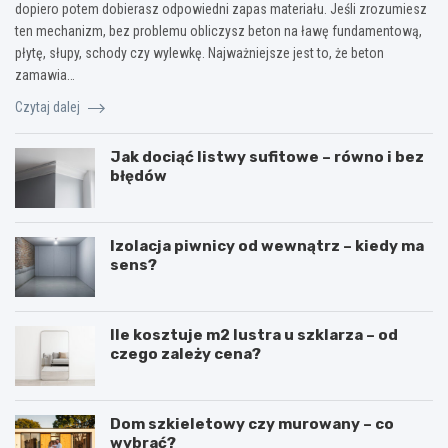
dopiero potem dobierasz odpowiedni zapas materiału. Jeśli zrozumiesz
ten mechanizm, bez problemu obliczysz beton na ławę fundamentową,
płytę, słupy, schody czy wylewkę. Najważniejsze jest to, że beton
zamawia…
Czytaj dalej
Jak dociąć listwy sufitowe – równo i bez
błędów
Izolacja piwnicy od wewnątrz – kiedy ma
sens?
Ile kosztuje m2 lustra u szklarza – od
czego zależy cena?
Dom szkieletowy czy murowany – co
wybrać?