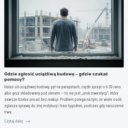
Gdzie zgłosić uciążliwą budowę – gdzie szukać
pomocy?
Hałas od uciążliwej budowy, pył na parapetach, ciężki sprzęt o 6:30 rano
albo gruz składowany pod oknami — to nie jest „urok inwestycji”, który
zawsze trzeba znosić bez reakcji. Problem polega na tym, że wiele osób
zgłasza sprawę do złej instytucji i traci tygodnie, podczas gdy naruszenie
trwa…
Czytaj dalej