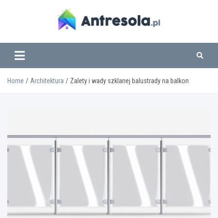
Skip
to
content
www.antresola.pl
Home
Architektura
Zalety i wady szklanej balustrady na balkon