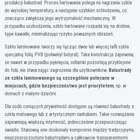
produkcji balustrad. Proces hartowania polega na nagrzaniu szkła
do wysokiej temperatury, a następnie szybkim schłodzeniu, co
znacząco zwiększa jego wytrzymałość mechaniczną. W
przypadku uszkodzenia, szkło hartowane rozpada się na drobne,
tępe kawałki, minimalizując ryzyko poważnych obrażeń.
Szkło laminowane tworzy się łącząc dwie lub więcej tafli szkła
specjalną folią PVB (poliwinyl butyral). Taka konstrukcja zapewnia,
że nawet w przypadku pęknięcia, odłamki pozostają przyklejone
do folii, nie stwarzając zagrożenia dla użytkowników.
Balustrady
ze szkła laminowanego są szczególnie polecane w
miejscach, gdzie bezpieczeństwo jest priorytetem
, np. w
domach z małymi dziećmi.
Dla osób ceniących prywatność dostępne są również balustrady z
szkła matowego lub z artystycznym nadrukiem. Takie rozwiązania
zapewniają większą intymność, jednocześnie przepuszczając
światło. Stanowią one doskonały kompromis między tradycyjnymi,
nieprzezroczystymi balustradami a całkowicie transparentnymi