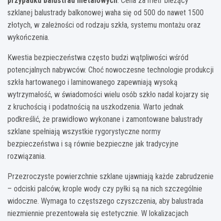
przypadku balustrad metalowych
. Cena za metr bieżący
szklanej balustrady balkonowej waha się od 500 do nawet 1500
złotych, w zależności od rodzaju szkła, systemu montażu oraz
wykończenia.
Kwestia bezpieczeństwa często budzi wątpliwości wśród
potencjalnych nabywców. Choć nowoczesne technologie produkcji
szkła hartowanego i laminowanego zapewniają wysoką
wytrzymałość, w świadomości wielu osób szkło nadal kojarzy się
z kruchością i podatnością na uszkodzenia. Warto jednak
podkreślić, że prawidłowo wykonane i zamontowane balustrady
szklane spełniają wszystkie rygorystyczne normy
bezpieczeństwa i są równie bezpieczne jak tradycyjne
rozwiązania.
Przezroczyste powierzchnie szklane ujawniają każde zabrudzenie
– odciski palców, krople wody czy pyłki są na nich szczególnie
widoczne. Wymaga to częstszego czyszczenia, aby balustrada
niezmiennie prezentowała się estetycznie. W lokalizacjach