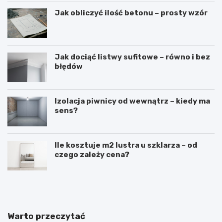
Jak obliczyć ilość betonu – prosty wzór
Jak dociąć listwy sufitowe – równo i bez
błędów
Izolacja piwnicy od wewnątrz – kiedy ma
sens?
Ile kosztuje m2 lustra u szklarza – od
czego zależy cena?
N
B
a
u
k
d
ł
o
a
w
Warto przeczytać
d
a