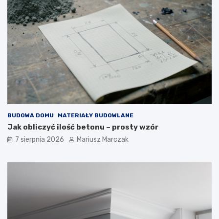
o
y
m
m
u
–
–
j
j
a
a
k
k
d
t
o
o
t
z
e
r
g
o
o
BUDOWA DOMU
MATERIAŁY BUDOWLANE
b
p
Jak obliczyć ilość betonu – prosty wzór
i
o
ć
d
7 sierpnia 2026
Mariusz Marczak
?
e
j
ś
ć
?